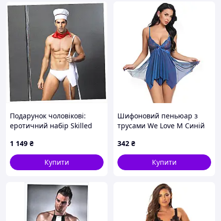
Штрихкод: 2000994103556
Подарунок чоловікові:
Шифоновий пеньюар з
еротичний набір Skilled
трусами We Love M Синій
Jack, 95B63E70C
(BLUE_m_DLSC432)
1 149
₴
342
₴
Купити
Купити