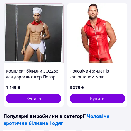
Комплект білизни SO2266
Чоловічий жилет із
для дорослих ігор Повар
капюшоном Noir
956P370X
Handmade H096 Ignite
1 149
₴
3 579
₴
hooded vest S Sex Aura
Купити
Купити
Популярні виробники
в категорії
Чоловіча
еротична білизна і одяг