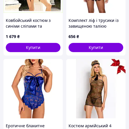
Ковбойський костюм з
Комплект ліф і трусики із
синіми сліпами та
завищеною талією
коричневим капелюхом
ретростилю M We Love
1 679
₴
656
₴
956K3H73
Чорний
Купити
Купити
Еротичне блакитне
Костюм армійський 4