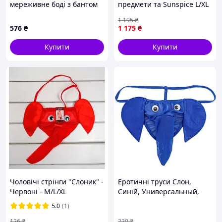
мереживне боді з бантом
предмети та Sunspice L/XL
на грудях і інтимним
1 195
₴
вирізом L We Love
576
₴
1 175
₴
Купити
Купити
Чоловічі стрінги "Слоник" -
Еротичні труси Слон,
Червоні - M/L/XL
Синій, Универсальный,
чоловіча еротична
5.0
(1)
білизна, сексуальні труси
для чоловіків, для спокуси
126
₴
220
₴