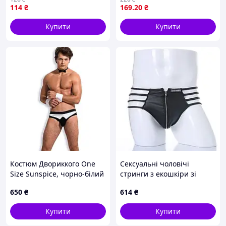
114
₴
169
.20
₴
та рольових ігор
Купити
Купити
Костюм Двориккого One
Сексуальні чоловічі
Size Sunspice, чорно-білий
стринги з екошкіри зі
змійкою (Розмір М/L),
650
₴
614
₴
Червоні Чорний
Купити
Купити