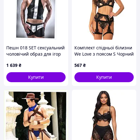
Пешн 018 SET сексуальний
Комплект спідньої білизни
чоловічий образ для ігор
We Love з поясом S Чорний
95HH638B9
(s_black_DLSC727) D12-2026
1 639
₴
567
₴
Купити
Купити