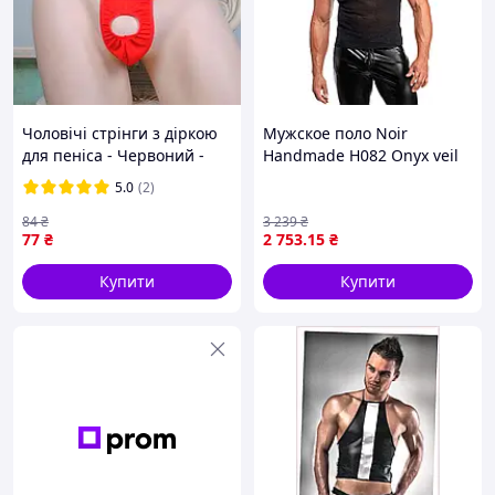
Чоловічі стрінги з діркою
Мужское поло Noir
для пеніса - Червоний -
Handmade H082 Onyx veil
S/M/L
polo L
5.0
(2)
84
₴
3 239
₴
77
₴
2 753
.15
₴
Купити
Купити