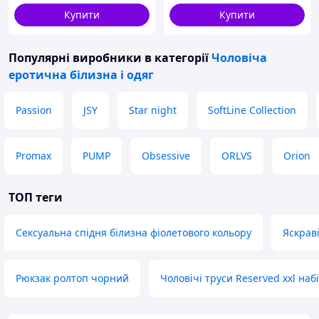
Купити
Купити
Популярні виробники
в категорії
Чоловіча
еротична білизна і одяг
Passion
JSY
Star night
SoftLine Collection
Promax
PUMP
Obsessive
ORLVS
Orion
ТОП теги
Сексуальна спідня білизна фіолетового кольору
Яскрав
Рюкзак ролтоп чорний
Чоловічі труси Reserved xxl наб