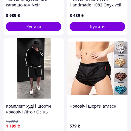
капюшоном Noir
Handmade H082 Onyx veil
Handmade H085 Vexen
polo XL
3 989
₴
3 489
₴
hooded T-shirt XL
Купити
Купити
Комплект худі і шорти
Чоловічі шорти атласні
чоловічі Літо / Осінь |
Комплект чоловічий худі
1 500
₴
та шорти ЛЮКС якості
1 199
₴
579
₴