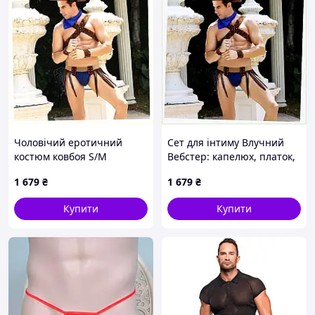
Чоловічий еротичний
Сет для інтиму Влучний
костюм ковбоя S/M
Вебстер: капелюх, платок,
Влучний Вебстер (SO2267)
кобура, K95637AE3
1 679
₴
1 679
₴
9K56373X
Купити
Купити