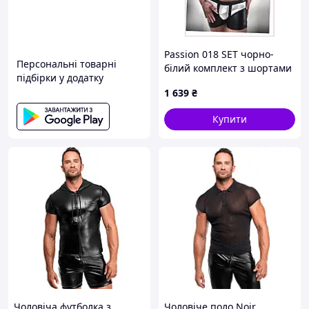
Passion 018 SET чорно-
Персональні товарні
білий комплект з шортами
підбірки у додатку
чоловічий 95C639C0H
1 639
₴
Купити
Чоловіча футболка з
Чоловіче поло Noir