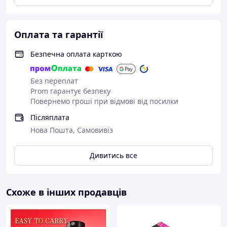
*Якові товари;
*Доступні ціни;
*Зробляємо без вихідних;
Оплата та гарантії
*Відправлення на день замовлення;
Безпечна оплата карткою
*Замовлення можна оформити через
Viber/WhatsApp/Telegram
Без переплат
Prom гарантує безпеку
Повернемо гроші при відмові від посилки
Післяплата
Нова Пошта, Самовивіз
Дивитись все
Схоже в інших продавців