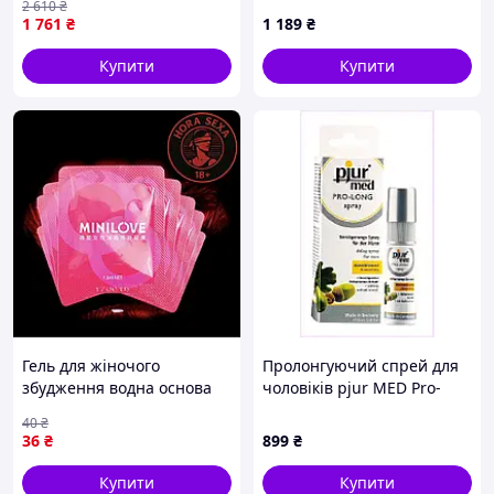
2 610
₴
60 мл Вібратори
1 761
₴
1 189
₴
мастурбатори секс-шоп
Купити
Купити
Гель для жіночого
Пролонгуючий спрей для
збудження водна основа
чоловіків pjur MED Pro-
long Spray 20 мл (PJ10910)
40
₴
1255410TH
36
₴
899
₴
Купити
Купити