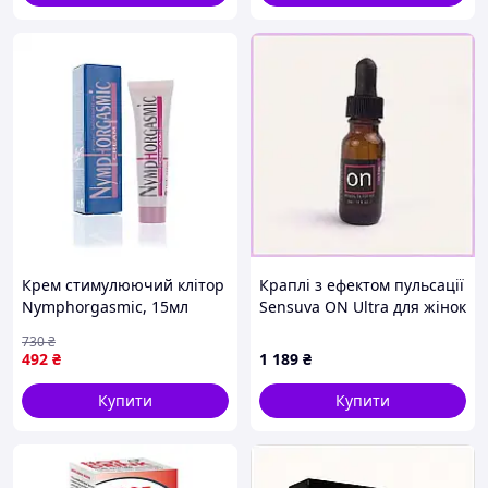
Крем стимулюючий клітор
Краплі з ефектом пульсації
Nymphorgasmic, 15мл
Sensuva ON Ultra для жінок
Вібратори мастурбатори
231X36T63A
730
₴
секс-шоп
492
₴
1 189
₴
Купити
Купити