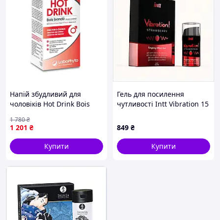
Напій збудливий для
Гель для посилення
чоловіків Hot Drink Bois
чутливості Intt Vibration 15
Bande, 250 мл
мл, 1K3458HX68
1 780
₴
1 201
₴
849
₴
Купити
Купити