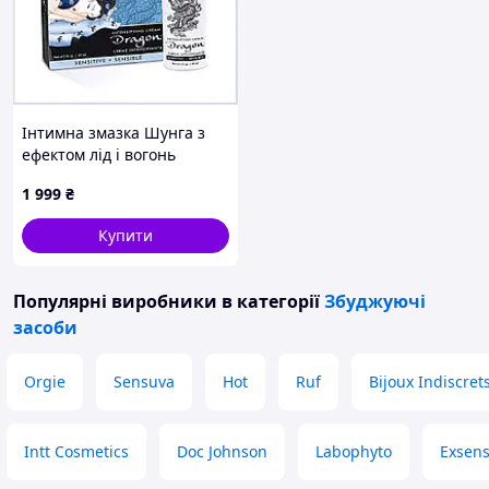
Інтимна змазка Шунга з
ефектом лід і вогонь
Dragon 60 мл, A77B26H771
1 999
₴
Купити
Популярні виробники
в категорії
Збуджуючі
засоби
Orgie
Sensuva
Hot
Ruf
Bijoux Indiscret
Intt Cosmetics
Doc Johnson
Labophyto
Exsen