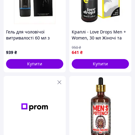
Гель для чоловічої
Краплі - Love Drops Men +
витривалості 60 мл з
Women, 30 мл Жіночі та
ефектом для партнерки
чоловічі секс-товари
950
₴
7284EA69
939
₴
641
₴
Купити
Купити