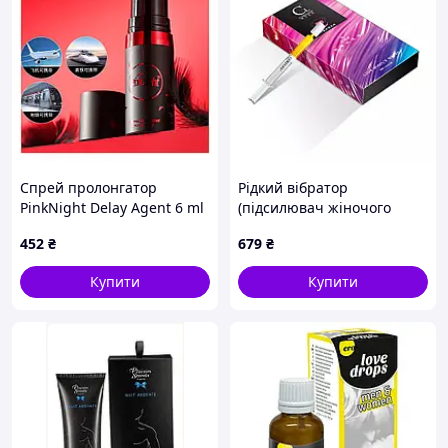
Спрей пролонгатор
Рідкий вібратор
PinkNight Delay Agent 6 ml
(підсилювач жіночого
оргазму) COKELIFE 3*1,5 ml
452
₴
679
₴
Купити
Купити