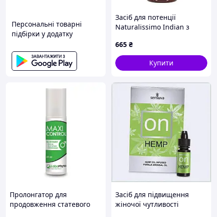
Засіб для потенції
Персональні товарні
Naturalissimo Indian з
підбірки у додатку
перцем чилі 100 мл
665
₴
(hub_p88xrs) D14-2025
Купити
Пролонгатор для
Засіб для підвищення
продовження статевого
жіночої чутливості
акту MaxiControl Delay Gel,
Sensuva ON, 23TC13664