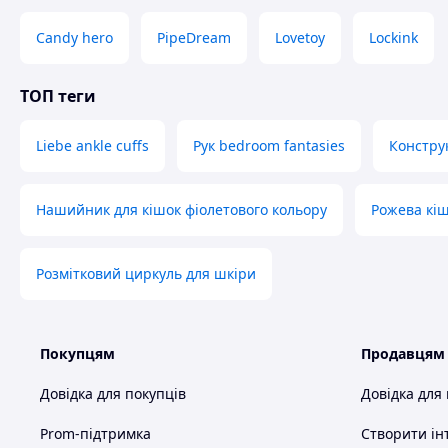
Candy hero
PipeDream
Lovetoy
Lockink
ТОП теги
Liebe ankle cuffs
Рук bedroom fantasies
Конструк
Нашийник для кішок фіолетового кольору
Рожева кіш
Розмітковий циркуль для шкіри
Покупцям
Продавцям
Довідка для покупців
Довідка для
Prom-підтримка
Створити ін