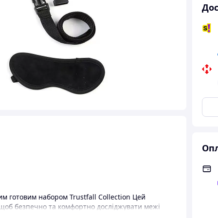
Дос
Опл
м готовим набором Trustfall Collection Цей
 щоб безпечно та комфортно досліджувати межі
які прагнуть нового рівня близькості, що ґрунтується