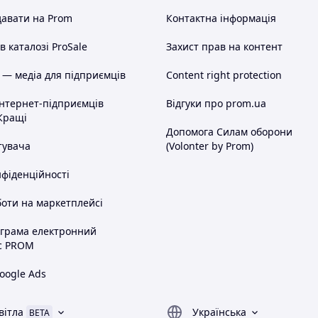
авати на Prom
Контактна інформація
 каталозі ProSale
Захист прав на контент
 — медіа для підприємців
Content right protection
інтернет-підприємців
Відгуки про prom.ua
Кращі
Допомога Силам оборони
тувача
(Volonter by Prom)
нфіденційності
оти на маркетплейсі
ограма електронний
с PROM
oogle Ads
вітла
Українська
BETA