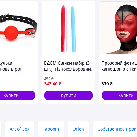
кулька
БДСМ Свічки набір (3
Прозорий фети
нова в рот
шт.), Різнокольоровий,
капюшон з сітки
ний на чорному
Универсальный,
Hearts Mask Bla
452
₴
і DS Fetish Talla
БДСМ аксесуар для
8K75X12P63
347
.40
₴
879
₴
дорослих, товар для
бондажу та рольових
Купити
Купити
Купити
ігор
Art of Sex
Taboom
Orion
Собственное прои