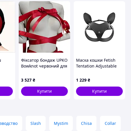
ш
Фіксатор бондаж UPKO
Маска кошки Fetish
Bowknot червоний для
Tentation Adjustable
ck-Red
інтимних ігор та
Catwoman Diamond
соблазну елегантний
Mask (SO4661) D3-2026
3 527
₴
1 229
₴
аксесуар для верхньої
частини тіла
Купити
Купити
зводство
Slash
Mystim
Chisa
Collar