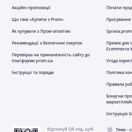
Акційні пропозиції
Почати прод
Що таке «Купити з Prom»
Просування в
Як купувати з Пром-оплатою
Sprava.prom
Рекомендації з безпечних покупок
Премія для 
Ecommerce.
Перевірка на приналежність сайту до
платформи prom.ua
Угода корис
Інструкції та поради
Політика ко
Правила роб
Бонусна пр
маркетплей
Інструкція G
Відскануй QR-код, щоб
Тема
-
с