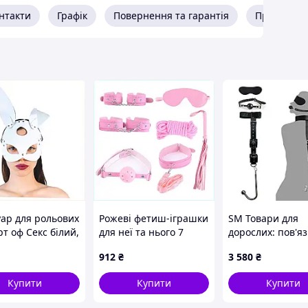
нтакти
Графік
Повернення та гарантія
Про прода
уар для рольових
Рожеві фетиш-іграшки
SM Товари для
рт оф Секс білий,
для неї та нього 7
дорослих: пов'яз
270X
аксесуарів E8H75134B6
очі, ріжок, верхн
912
₴
3 580
₴
нижні наручник
гачком, шкірян
Купити
Купити
Купити
анальний гачок,
альтернатива, н