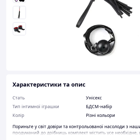
Характеристики та опис
Стать
Унісекс
Тип інтимної іграшки
БДСМ-набір
Колір
Різні кольори
Пориньте у світ довіри та контрольованої насолоди з наши
продуманий до дрібниць комплект містить усе необхідне,
чуттєвості та рольових ігор. Ідеально підходить для пар, 