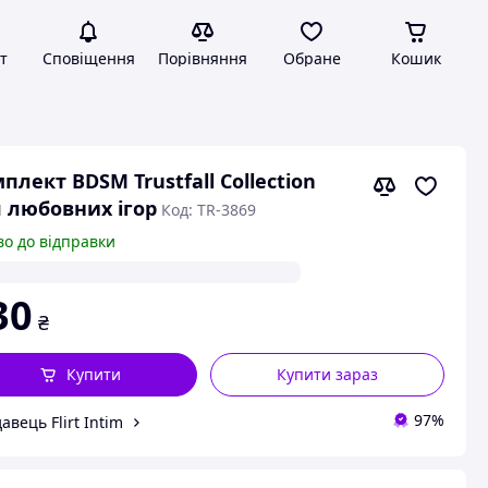
т
Сповіщення
Порівняння
Обране
Кошик
плект BDSM Trustfall Collection
 любовних ігор
Код: TR-3869
во до відправки
30
₴
Купити
Купити зараз
97%
авець Flirt Intim