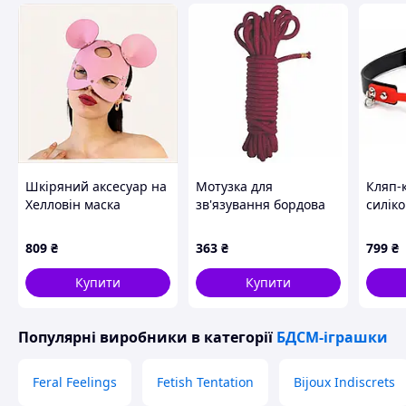
Шкіряний аксесуар на
Мотузка для
Кляп-
Хелловін маска
зв'язування бордова
силіко
мишеняти рожева,
коттонова Special
черво
87H5127C4
Cotton Rope, 10 метрів
ремінц
809
₴
363
₴
799
₴
MDR
Shop
Купити
Купити
Популярні виробники
в категорії
БДСМ-іграшки
Feral Feelings
Fetish Tentation
Bijoux Indiscrets