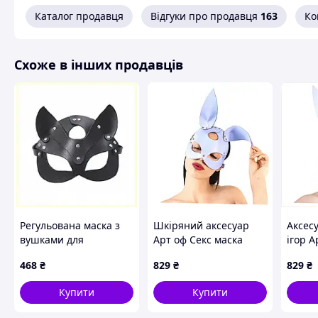
Каталог продавця
Відгуки про продавця
163
Ко
Схоже в інших продавців
Регульована маска з
Шкіряний аксесуар
Аксес
вушками для
Арт оф Секс маска
ігор А
рольового костюму
кролика на Гелловін,
8M751
468
₴
829
₴
829
₴
87EH515A87
875PB1271
Купити
Купити