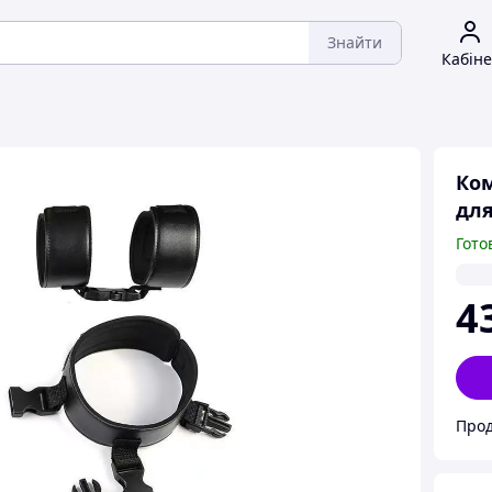
Знайти
Кабіне
Ком
для
Гото
4
Прод