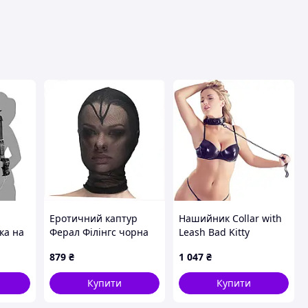
вця
Еротичний каптур
Нашийник Collar with
ка на
Ферал Філінгс чорна
Leash Bad Kitty
і та
сітка з серцем,
879
₴
1 047
₴
и з
8751B25C7
ий
Купити
Купити
абір