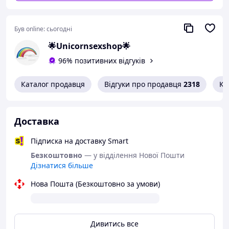
Для тих, хто хоче тихо, смачно й по-справжньому
Був online:
сьогодні
🎁 Бонус:
+ Подарунок до кожного замовлення — для ще більш
🌟Unicornsexshop🌟
вологого задоволення 💦
96% позитивних відгуків
Характеристики:
Характеристики:
Каталог продавця
Відгуки про продавця
2318
Ко
Матеріал: Силікон + ABS
Вібрація: Так
Колір: чорний
Доставка
Підписка на доставку Smart
Безкоштовно
— у відділення Нової Пошти
Дізнатися більше
Нова Пошта (Безкоштовно за умови)
Дивитись все