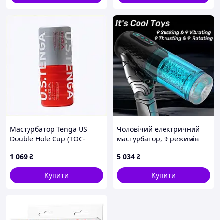
Мастурбатор Tenga US
Чоловічий електричний
Double Hole Cup (TOC-
мастурбатор, 9 режимів
004US) 8751PP35P7
обертання, поштовхів і
1 069
₴
5 034
₴
вібрації, 3D симуляційний
канал, м'який і
Купити
Купити
комфортний, чоловіча