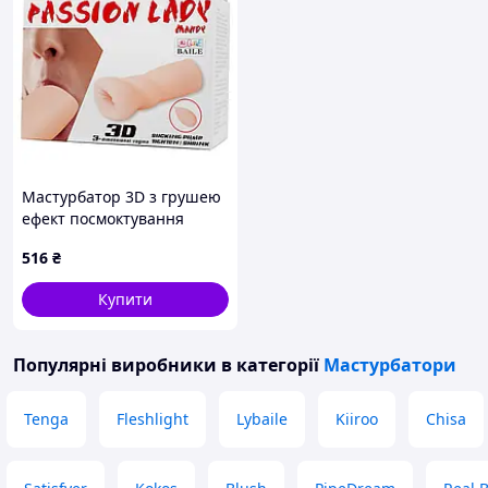
Мастурбатор 3D з грушею
ефект посмоктування
516
₴
Купити
Популярні виробники
в категорії
Мастурбатори
Tenga
Fleshlight
Lybaile
Kiiroo
Chisa