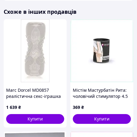
Схоже в інших продавців
Marc Dorcel MD0857
Містім Мастурбатін Рита:
реалістична секс-іграшка
чоловічий стимулятор 4.5
для нього, 125PT8272H
см 1H347979C
1 639
₴
369
₴
Купити
Купити