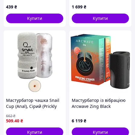
узором, 7599XM358X
процедур, 1H2T58M834
439
₴
1 699
₴
Купити
Купити
Мастурбатор чашка Snail
Мастурбатор із вібрацією
Cup (Anal), Сірий (Prickly
Arcwave Zing Black
Rose), закритий чоловічий
Vibrating, відкритий,
662
₴
мастурбатор, штучна
чорний
509
.40
₴
6 119
₴
вагіна
Купити
Купити