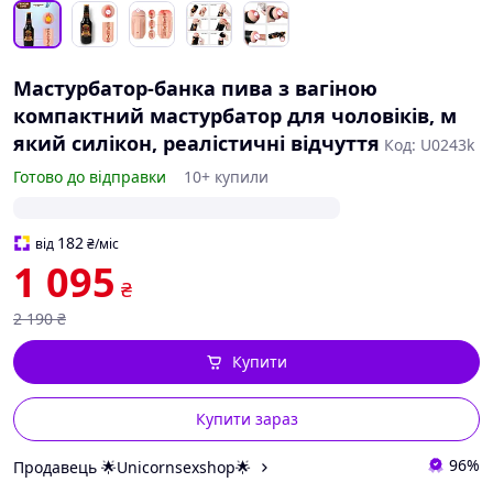
Мастурбатор-банка пива з вагіною
компактний мастурбатор для чоловіків, м
який силікон, реалістичні відчуття
Код: U0243k
Готово до відправки
10+ купили
182
від
₴
/міс
1 095
₴
2 190
₴
Купити
Купити зараз
96%
Продавець 🌟Unicornsexshop🌟