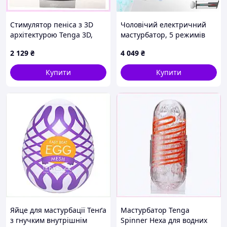
Стимулятор пеніса з 3D
Чоловічий електричний
архітектурою Tenga 3D,
мастурбатор, 5 режимів
C1A196861
поштовхів, всмоктування
2 129
₴
4 049
₴
та вібрації, функція
нагрівання, чоловіча секс-
Купити
Купити
іграшка
Яйце для мастурбації Тенґа
Мастурбатор Tenga
з гнучким внутрішнім
Spinner Hexa для водних