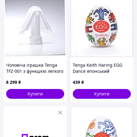
Чоловіча іграшка Tenga
Tenga Keith Haring EGG
TFZ-001 з функцією легкого
Dance японський
миття E1P119564
мастурбатор, 72M7A87T8
8 299
₴
439
₴
Купити
Купити