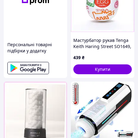
Мастурбатор рукав Tenga
Персональні товарні
Keith Haring Street SO1649,
підбірки у додатку
H727828T
439
₴
Купити