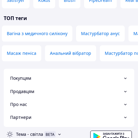
Satisfyer
Kokos
Blush
PipeDream
Real 
ТОП теги
Вагіна з медичного силікону
Мастурбатор анус
М
Масаж пеніса
Анальний вібратор
Мастурбатор п
Покупцям
Продавцям
Про нас
Партнери
Тема
-
світла
BETA