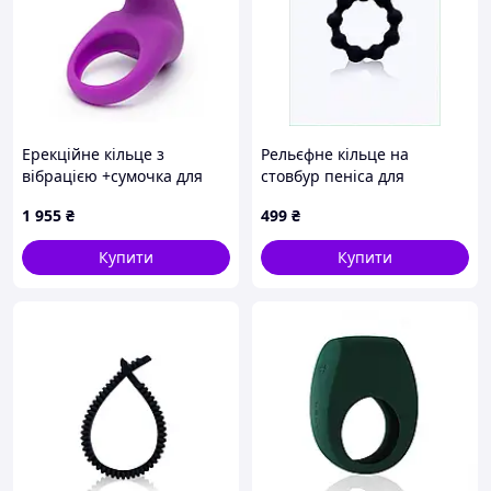
Ерекційне кільце з
Рельєфне кільце на
вібрацією +сумочка для
стовбур пеніса для
зберігання Happy Rabbit
посилення твердості
1 955
₴
499
₴
Cock Ring Kit (2 Piece)
72EH8K574
Купити
Купити