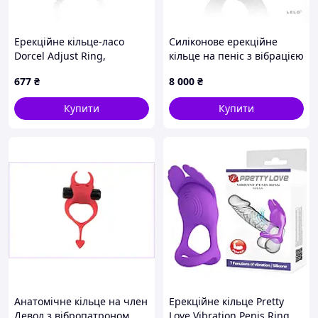
Ерекційне кільце-ласо
Силіконове ерекційне
Dorcel Adjust Ring,
кільце на пеніс з вібрацією
еластичне, регульована
LELO Tor 2 Green, 6х4,2 см.
677
₴
8 000
₴
тугість sexstyle
Купити
Купити
Анатомічне кільце на член
Ерекційне кільце Pretty
Девол з вібропатроном,
Love Vibration Penis Ring