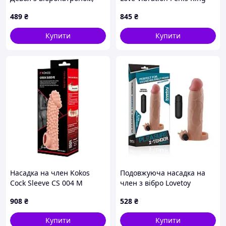
728X5B81
SILAS Purple, силікон, 7
489
₴
845
₴
режимів вібро, Новинка
2025г
Купити
Купити
Насадка на член Kokos
Подовжуюча насадка на
Cock Sleeve CS 004 M
член з вібро Lovetoy
(анонімно)
908
₴
528
₴
Купити
Купити