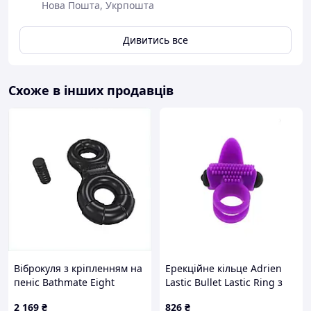
Нова Пошта, Укрпошта
Дивитись все
Схоже в інших продавців
Віброкуля з кріпленням на
Ерекційне кільце Adrien
пеніс Bathmate Eight
Lastic Bullet Lastic Ring з
чорна CB72E8592
вібрацією
2 169
₴
826
₴