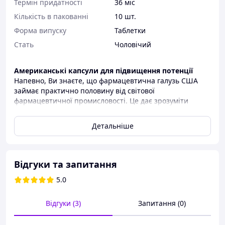
Термін придатності
36 міс
Кількість в пакованні
10 шт.
Форма випуску
Таблетки
Стать
Чоловічий
Американські капсули для підвищення потенції
Напевно, Ви знаєте, що фармацевтична галузь США
займає практично половину від світової
фармацевтичної промисловості. Це дає зрозуміти
неозброєний поглядом, що високий досвід та кращі
розробки препаратів Ви знайдете серед американських
Детальніше
виробників. Це стосується і препаратів для зміцнення
потенції. Американські капсули для потенції – це
потужний удар по чоловічому сексуальному здоров'ю,
надійне зміцнення сечостатевої системи, профілактика
Відгуки та запитання
простатиту та різних захворювань інтимного
5.0
характеру.
Профілактики та зміцнення потенції потребують
Відгуки (3)
Запитання (0)
абсолютно всі чоловіки, адже інтимне здоров'я займає
ключову роль у фізичному та психологічному стані