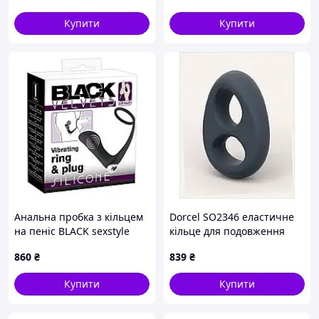
Купити
Купити
Анальна пробка з кільцем
Dorcel SO2346 еластичне
на пеніс BLACK sexstyle
кільце для подовження
статевого акту 7C285X7M8
860
₴
839
₴
Купити
Купити