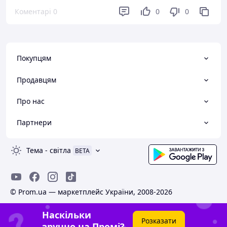
дійти товару в неушкодженому вигляді
Коментарі
0
0
0
Недоліки
Недоліків немає
Покупцям
Продавцям
Про нас
Партнери
Тема
-
світла
BETA
© Prom.ua — маркетплейс України, 2008-2026
Наскільки
Розказати
зручно на Промі?