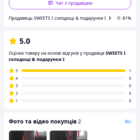
Чат з продавцем
Продавець SWEETS I солодощі & подарунки I
81%
5.0
Оцінка товару на основі відгуків у продавця
SWEETS I
солодощі & подарунки I
5
1
4
0
3
0
2
0
1
0
Фото та відео покупців
2
Всі