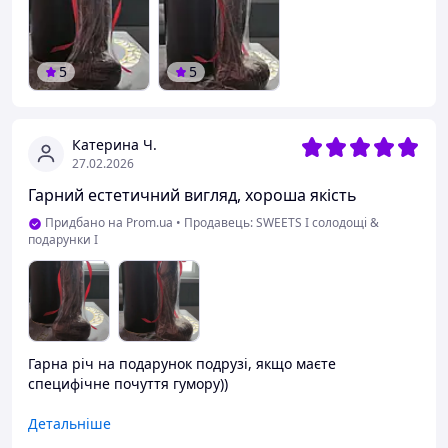
5
5
Катерина Ч.
27.02.2026
Гарний естетичний вигляд, хороша якість
Придбано на Prom.ua
•
Продавець: SWEETS I солодощі &
подарунки I
Гарна річ на подарунок подрузі, якщо маєте
специфічне почуття гумору))
Переваги
Детальніше
Все сподобалось, і гарна якість, і упаковка сто дозволяє