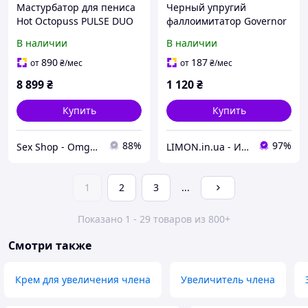
Мастурбатор для пениса
Черный упругий
Hot Octopuss PULSE DUO
фаллоимитатор Governor
LUX пульсация подходит
Penis Lover
В наличии
В наличии
для пар с 2 пультами
черный
890
187
от
₴
/мес
от
₴
/мес
8 899
₴
1 120
₴
Купить
Купить
88%
97%
Sex Shop - Omg69fuN
LIMON.in.ua - Интернет-магазин г.Хмельницкий
1
2
3
...
Показано 1 - 29 товаров из 800+
Смотри также
Крем для увеличения члена
Увеличитель члена