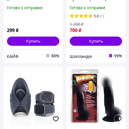
нежного мелкопористого
удлинитель и
Готово к отправке
Готово к отправке
поролона белая Male
увеличитель пениса
Edge Nomax
силиконовое устройство
5.0
(1)
для улучшения потенции
1 200
₴
и увеличения
299
₴
700
₴
Купить
Купить
88%
99%
КАЙФ
Шопландія