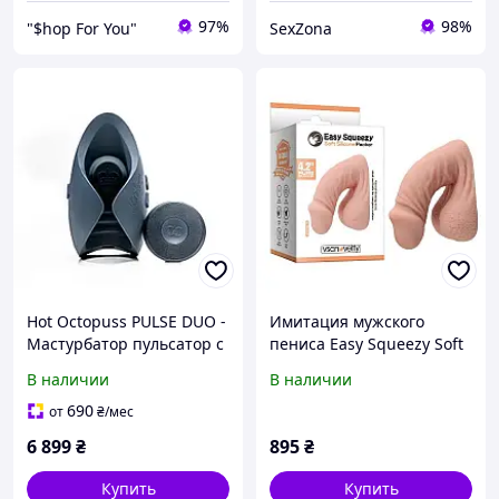
97%
98%
"$hop For You"
SexZona
Hot Octopuss PULSE DUO -
Имитация мужского
Мастурбатор пульсатор с
пениса Easy Squeezy Soft
пультом управления
Silicone Packer 4.2
В наличии
В наличии
690
от
₴
/мес
6 899
₴
895
₴
Купить
Купить