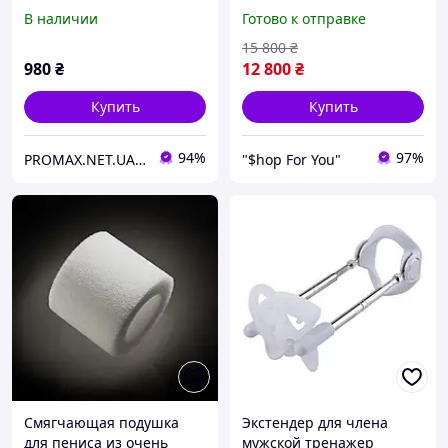
фиолетовый Женские и
Extender Gold,
В наличии
Готово к отправке
мужские секс-товары
ремешковый
механический прибор
15 800
₴
для увеличения члена
980
₴
12 800
₴
Купить
Купить
94%
97%
PROMAX.NET.UA - Интернет-магазин г.Днепр
"$hop For You"
Смягчающая подушка
Экстендер для члена
для пениса из очень
мужской тренажер