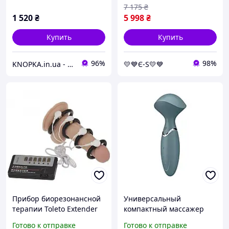
7 175
₴
1 520
₴
5 998
₴
Купить
Купить
96%
98%
KNOPKA.in.ua - Интернет-магазин
💛💙Є-S💛💙
Прибор биорезонансной
Универсальный
терапии Toleto Extender
компактный массажер
(ЗОЛОТОЙ КОНЕК) PTR
Satisfyer Mini Wand-er
Готово к отправке
Готово к отправке