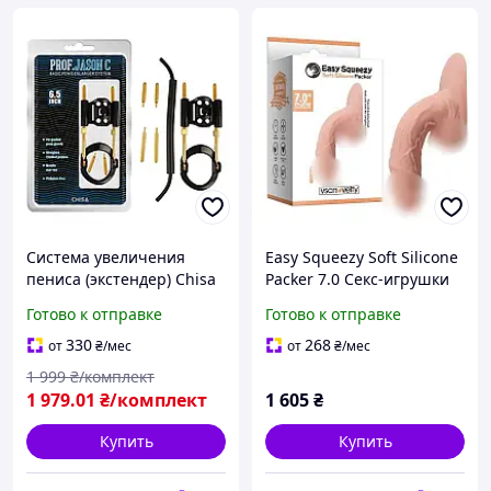
Система увеличения
Easy Squeezy Soft Silicone
пениса (экстендер) Chisa
Packer 7.0 Секс-игрушки
Prof.Jason C с двумя
секс-шоп
Готово к отправке
Готово к отправке
подвижными
металлическими
330
268
от
₴
/мес
от
₴
/мес
стержнями, Китай
1 999
₴/комплект
1 979
.01
₴/комплект
1 605
₴
Купить
Купить