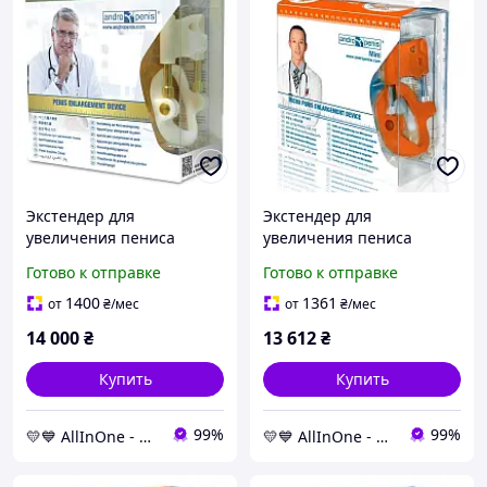
Экстендер для
Экстендер для
увеличения пениса
увеличения пениса
Andropenis Gold
Andropenis Mini
Готово к отправке
Готово к отправке
медицинский прибор для
медицинский прибор для
лечения искривления и
лечения искривления и
1400
1361
от
₴
/мес
от
₴
/мес
микропениса
микропениса
14 000
₴
13 612
₴
Купить
Купить
99%
99%
💛💙 AllInOne - находи все необходимое в одном магазине!
💛💙 AllInOne - находи все необходимое в одном магазине!