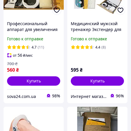
Профессиональный
Медицинский мужской
аппарат для увеличения
тренажер Экстендер для
полового члена
увеличения пениса.
Готово к отправке
Готово к отправке
proExtender system
Тренажер для
Помпа для эрекции
увеличения полового
4.7
(11)
4.4
(8)
члена
56
от
₴
/мес
700
₴
560
₴
595
₴
Купить
Купить
98%
96%
sova24.com.ua
Интернет магазин ФЕЕРИЯ