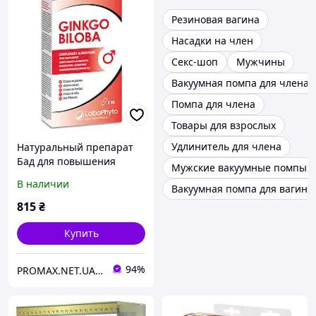
Резиновая вагина
Насадки на член
Секс-шоп
Мужчины
Вакуумная помпа для члена
Помпа для члена
Товары для взрослых
Удлинитель для члена
Натуральный препарат
Бад для повышения
Мужские вакуумные помпы
потенции, усиления
В наличии
Вакуумная помпа для вагины
эрекции и здоровье
мужчины, Гинкго билоба,
815
₴
60 капсул
Купить
94%
PROMAX.NET.UA - Интернет-магазин г.Днепр