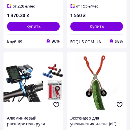
серый
228
155
от
₴
/мес
от
₴
/мес
1 370
.20
₴
1 550
₴
Купить
Купить
96%
98%
Клуб-69
FOQUS.COM.UA ● Интернет магазин Фокус
Алюминиевый
Экстендер для
расширитель руля
увеличения члена JelQ
велосипеда (экстендер)
роликовый массажёр