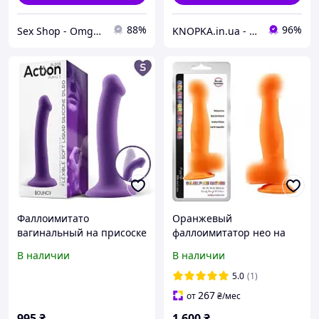
88%
96%
Sex Shop - Omg69fuN
KNOPKA.in.ua - Интернет-магазин
Фаллоимитато
Оранжевый
вагинальный на присоске
фаллоимитатор нео на
фиолетового цвета
присоске Daryl.D | Puls69
В наличии
В наличии
Actions Кайф
5.0
(1)
267
от
₴
/мес
995
₴
1 600
₴