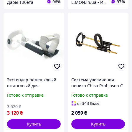
96%
97%
Дары Тибета
LIMON.in.ua - Интернет-магазин г.Хмельницкий
Экстендер ремешковый
Система увеличения
штанговый для
пениса Chisa Prof Jason C
увеличения и
| Экстендер для пениса с
Готово к отправке
Готово к отправке
выпрямления полового
металлическими
члена, медицинский
стержнями | Удлинитель
343
от
₴
/мес
3 520
₴
базовый комплект
члена
3 120
₴
2 059
₴
Купить
Купить