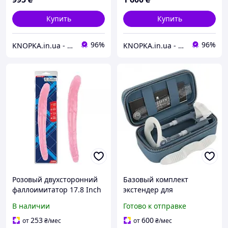
Купить
Купить
96%
96%
KNOPKA.in.ua - Интернет-магазин
KNOPKA.in.ua - Интернет-магазин
Розовый двухсторонний
Базовый комплект
фаллоимитатор 17.8 Inch
экстендер для
Dildo Женские и мужские
увеличения пениса Male
В наличии
Готово к отправке
секс-товары
Edge Basic Интим-
магазин игрушки смазки
253
600
от
₴
/мес
от
₴
/мес