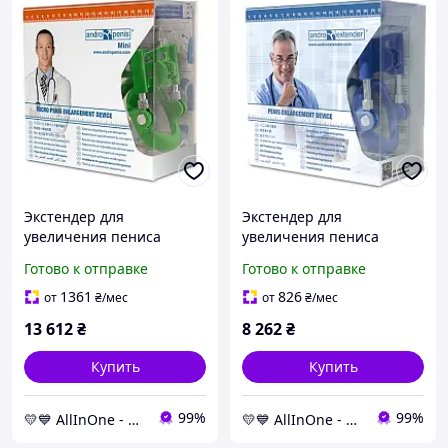
Экстендер для
Экстендер для
увеличения пениса
увеличения пениса
Andropenis Mini
Andropenis PRO,
Готово к отправке
Готово к отправке
медицинский прибор для
медицинское устройство
лечения искривления и
для коррекции
1361
826
от
₴
/мес
от
₴
/мес
микропениса
искривления (Пейрони)
13 612
₴
8 262
₴
Купить
Купить
99%
99%
💛💙 AllInOne - находи все необходимое в одном магазине!
💛💙 AllInOne - находи все необходимое в одном магазине!