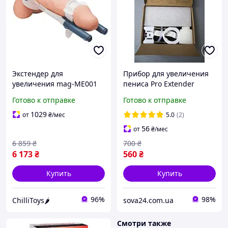
Экстендер для
Прибор для увеличения
увеличения mag-ME001
пениса Pro Extender
члена Male Edge Basic,
Помпа для эрекции
Готово к отправке
Готово к отправке
ремешковый, вес всего
65гр, прочный пласти
1029
от
₴
/мес
5.0
(2)
Голубой Бренд (Страна)
56
от
₴
/мес
Male
6 859
₴
700
₴
6 173
₴
560
₴
Купить
Купить
96%
98%
ChilliToys🌶️
sova24.com.ua
Смотри также