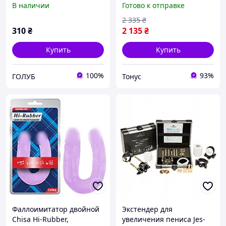
В наличии
Готово к отправке
10 см, держатель для
фонаря и
2 335
₴
велокомпьютера
310
₴
2 135
₴
Купить
Купить
100%
93%
ГОЛУБ
Тонус
Фаллоимитатор двойной
Экстендер для
Chisa Hi-Rubber,
увеличения пениса Jes-