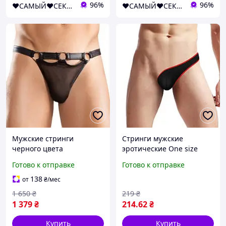
96%
96%
❤️САМЫЙ❤️СЕКСУАЛЬНЫЙ❤️МАГАЗИН❤️
❤️САМЫЙ❤️СЕКСУАЛЬНЫЙ❤️МАГАЗИН❤️
Мужские стринги
Стринги мужские
черного цвета
эротические One size
Сексуальные игрушки
черные (BOK-blr)
Готово к отправке
Готово к отправке
магазин
138
от
₴
/мес
1 650
₴
219
₴
1 379
₴
214
.62
₴
Купить
Купить