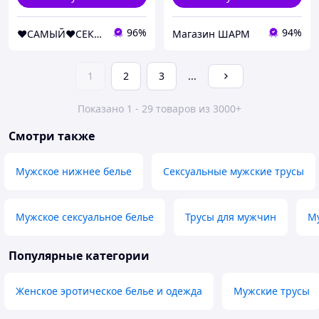
96%
94%
❤️САМЫЙ❤️СЕКСУАЛЬНЫЙ❤️МАГАЗИН❤️
Магазин ШАРМ
1
2
3
...
Показано 1 - 29 товаров из 3000+
Смотри также
Мужское нижнее белье
Сексуальные мужские трусы
Мужское сексуальное белье
Трусы для мужчин
Му
Популярные категории
Женское эротическое белье и одежда
Мужские трусы