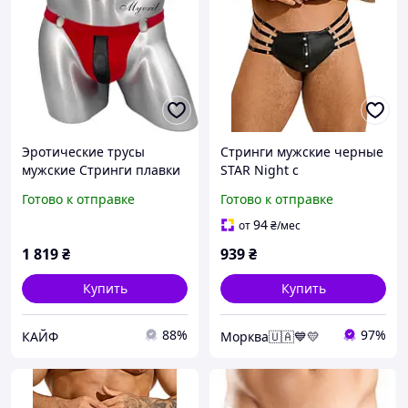
Эротические трусы
Стринги мужские черные
мужские Стринги плавки
STAR Night с
черные. Сексуальное
регулирующими
Готово к отправке
Готово к отправке
мужское нижнее белье.
резинками по бокам, L
Трусики джоки размер
Женские и мужские секс-
94
от
₴
/мес
XXL
товары
1 819
₴
939
₴
Купить
Купить
88%
97%
КАЙФ
Морква🇺🇦💙💛