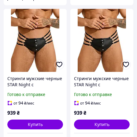
Стринги мужские черные
Стринги мужские черные
STAR Night с
STAR Night с
регулирующими
регулирующими
Готово к отправке
Готово к отправке
резинками по бокам, L
резинками по бокам, M
sexualfantasy
Премиум секс-шоп
94
94
от
₴
/мес
от
₴
/мес
игрушки товары
939
₴
939
₴
Купить
Купить