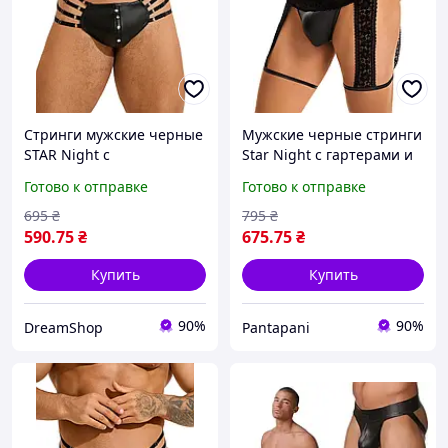
Стринги мужские черные
Мужские черные стринги
STAR Night с
Star Night с гартерами и
регулирующими
кружевным поясом, S -
Готово к отправке
Готово к отправке
резинками по бокам, M
Акция, Горячая цена
695
₴
795
₴
590
.75
₴
675
.75
₴
Купить
Купить
90%
90%
DreamShop
Pantapani