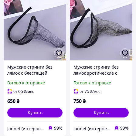
Мужские стринги без
Мужские стринги без
лямок с блестящей
лямок эротические с
ниткой one size черный
блестящей ниткой one
Готово к отправке
Готово к отправке
size черный
65
75
от
₴
/мес
от
₴
/мес
650
₴
750
₴
Купить
Купить
99%
99%
Jannet (интернет-магазин)
Jannet (интернет-магазин)