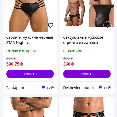
Стринги мужские черные
Сексуальные мужские
STAR Night с
стринги из латекса
регулирующими
черного цвета
Готово к отправке
В наличии
резинками по бокам, L -
Акция, Горячая цена
695
₴
460
₴
590
.75
₴
360
₴
Купить
Купить
90%
97%
Pantapani
Deshevlenebudet