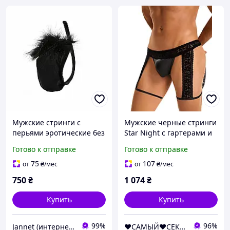
Мужские стринги с
Мужские черные стринги
перьями эротические без
Star Night с гартерами и
лямок one size черный
кружевным поясом, S
Готово к отправке
Готово к отправке
Секс-игрушки секс-шоп
75
107
от
₴
/мес
от
₴
/мес
750
₴
1 074
₴
Купить
Купить
99%
96%
Jannet (интернет-магазин)
❤️САМЫЙ❤️СЕКСУАЛЬНЫЙ❤️МАГАЗИН❤️