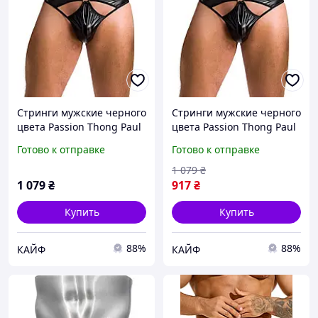
Стринги мужские черного
Стринги мужские черного
цвета Passion Thong Paul
цвета Passion Thong Paul
black 033 размеры S M
black 033 размеры XXL
Готово к отправке
Готово к отправке
AllInOne -market-without-
XXXL Love&Life -online-
queues-
multimarket-
1 079
₴
1 079
₴
917
₴
Купить
Купить
88%
88%
КАЙФ
КАЙФ