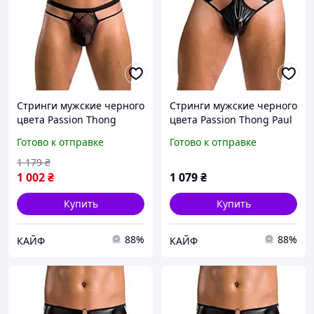
Стринги мужские черного
Стринги мужские черного
цвета Passion Thong
цвета Passion Thong Paul
Collin black 029 размеры
black 033 размеры L XL
Готово к отправке
Готово к отправке
S M AllInOne -market-
AllInOne -market-without-
without-queues-
queues-
1 179
₴
1 002
₴
1 079
₴
Купить
Купить
88%
88%
КАЙФ
КАЙФ