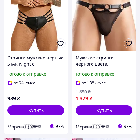
Стринги мужские черные
Мужские стринги
STAR Night с
черного цвета.
регулирующими
EroticFantasy
Готово к отправке
Готово к отправке
резинками по бокам, M
Эротические товары для
94
138
от
₴
/мес
от
₴
/мес
взрослых
1 650
₴
939
₴
1 379
₴
Купить
Купить
97%
97%
Морква🇺🇦💙💛
Морква🇺🇦💙💛