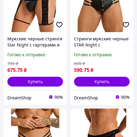
Мужские черные стринги
Стринги мужские черные
Star Night с гартерами и
STAR Night с
кружевным поясом, S
регулирующими
Готово к отправке
Готово к отправке
резинками по бокам, L
795
₴
695
₴
675
.75
₴
590
.75
₴
Купить
Купить
90%
90%
DreamShop
DreamShop