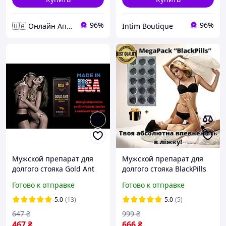
96%
96%
🇺🇦 Онлайн Аптека 24/7 💙
Intim Boutique
Мужской препарат для
Мужской препарат для
долгого стояка Gold Ant
долгого стояка BlackPills
MegaPack 15 шт.
Готово к отправке
Готово к отправке
5.0
(13)
5.0
(5)
647
₴
999
₴
467
₴
666
₴