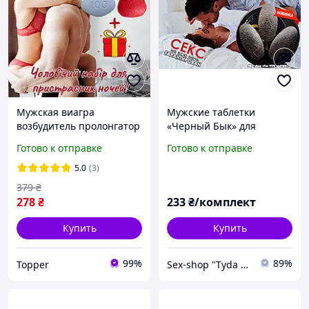
Мужская виагра
Мужские таблетки
возбудитель пролонгатор
«Черный Бык» для
Набор в таблетках для
длительного секса и
Готово к отправке
Готово к отправке
стояка Король
железного стояка,
действие моментальное
5.0
(3)
379
₴
278
₴
233
₴/комплект
Купить
Купить
99%
89%
Topper
Sex-shop "Tyda & Syda"