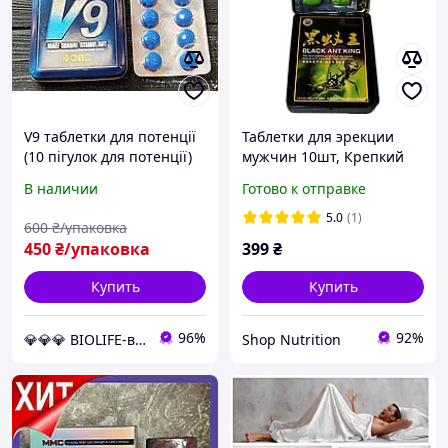
V9 таблетки для потенції
Таблетки для эрекции
(10 пігулок для потенції)
мужчин 10шт, Крепкий
Таблетки для стояка
стояк средство от
В наличии
Готово к отправке
импотенции для
мужского здоровья,
5.0
(1)
600
₴/упаковка
Препарат возбудитель
450
₴/упаковка
399
₴
без запаха
Купить
Купить
96%
92%
💎💎💎 BIOLIFE-витамины и минералы
Shop Nutrition