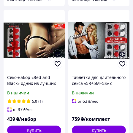
Секс-набор «Red and
Таблетки для длительного
Black» одних из лучших
секса «5R+5M+5S» с
таблеток для длительного
высокой эффективностью
В наличии
В наличии
секса и железного стояка
+ железный стояк
63
5.0
(1)
от
₴
/мес
37
от
₴
/мес
439
₴/набор
759
₴/комплект
Купить
Купить