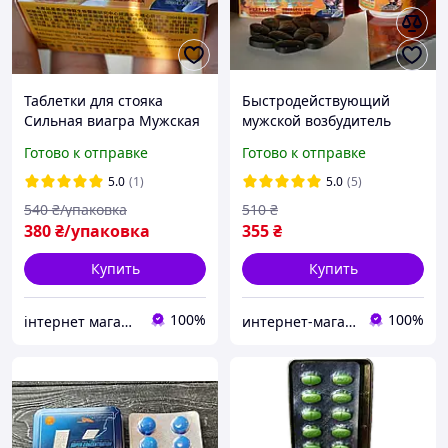
Таблетки для стояка
Быстродействующий
Сильная виагра Мужская
мужской возбудитель
Натуральная - Твердый и
Твердый и Крепкий стояк,
Готово к отправке
Готово к отправке
Крепкий Препарат для
Мужские таблетки виагра
мужской силы и
для потенции с алкоголем
5.0
(1)
5.0
(5)
пролонгации
совместимые
540
₴/упаковка
510
₴
380
₴/упаковка
355
₴
Купить
Купить
100%
100%
інтернет магазин "ми з України"
интернет-магазин "Светлячок"