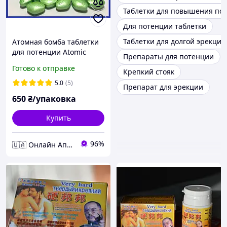
Таблетки для повышения по
Для потенции таблетки
Таблетки для долгой эрекции
Атомная бомба таблетки
для потенции Atomic
Препараты для потенции
Bomb (10 пігулок для
Готово к отправке
Крепкий стояк
потенції) Таблетки для
стояка
5.0
(5)
Препарат для эрекции
650
₴/упаковка
Купить
96%
🇺🇦 Онлайн Аптека 24/7 💙