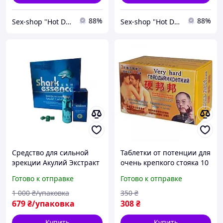
88%
88%
Sex-shop "Hot Dreams"
Sex-shop "Hot Dreams"
Средство для сильной
Таблетки от потенции для
эрекции Акулий Экстракт
очень крепкого стояка 10
10 шт, Таблетки
шт, Мужские
Готово к отправке
Готово к отправке
возбуждающие для
возбуждающие
каменного стояка,
препарати от
1 000
₴/упаковка
350
₴
Безопасный препарат
импотенции, Безопасное
679
₴/упаковка
308
₴
для силы
средство без вкуса
Купить
Купить