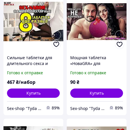
Сильные таблетки для
Мощная таблетка
длительного секса и
«НоваGRA» для
железного стояка,
длительного секса и для
Готово к отправке
Готово к отправке
удовлетворишь самую
хорошего стояка, член
ненасытную
будет твердый
467
₴/набор
90
₴
Купить
Купить
89%
89%
Sex-shop "Tyda & Syda"
Sex-shop "Tyda & Syda"