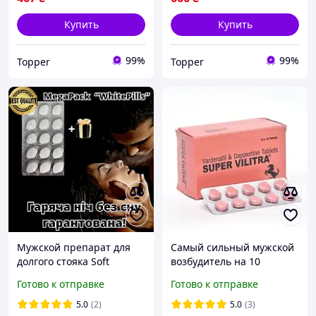
Купить
Купить
99%
99%
Topper
Topper
Мужской препарат для
Самый сильный мужской
долгого стояка Soft
возбудитель на 10
MegaPack 15 шт.
таблеток, Препарат от
Готово к отправке
Готово к отправке
импотенции для
мужского здоровья
5.0
(2)
5.0
(3)