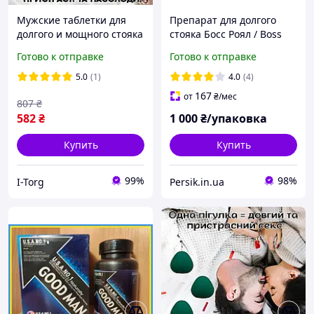
Мужские таблетки для
Препарат для долгого
долгого и мощного стояка
стояка Босс Роял / Boss
GodMan
Royal (27 таблеток)
Готово к отправке
Готово к отправке
5.0
(1)
4.0
(4)
167
от
₴
/мес
807
₴
582
₴
1 000
₴/упаковка
Купить
Купить
99%
98%
I-Torg
Persik.in.ua