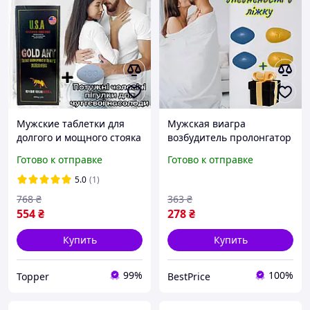
Мужские таблетки для
Мужская виагра
долгого и мощного стояка
возбудитель пролонгатор
BetterMan
Набор в таблетках для
Готово к отправке
Готово к отправке
стояка Принц
5.0
(1)
768
₴
363
₴
554
₴
278
₴
Купить
Купить
99%
100%
Topper
BestPrice