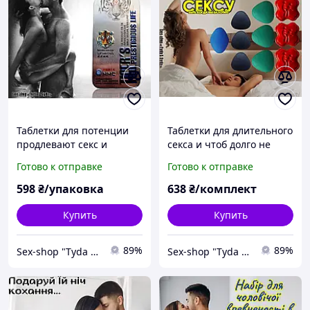
Таблетки для потенции
Таблетки для длительного
продлевают секс и
секса и чтоб долго не
хороший стояк
кончать член станет не
Готово к отправке
Готово к отправке
гарантирован с Тигром
вялым хороший стояк
гарантирован и надолго
598
₴/упаковка
638
₴/комплект
Купить
Купить
89%
89%
Sex-shop "Tyda & Syda"
Sex-shop "Tyda & Syda"