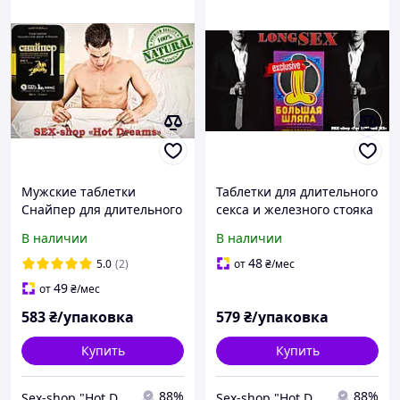
Мужские таблетки
Таблетки для длительного
Снaйпер для длительного
секса и железного стояка
секса и железного стояка,
«Big шляпа» продлевают
В наличии
В наличии
Совместимы с алкоголем!
на многие часы без
чувства усталости
48
5.0
(2)
от
₴
/мес
49
от
₴
/мес
583
₴/упаковка
579
₴/упаковка
Купить
Купить
88%
88%
Sex-shop "Hot Dreams"
Sex-shop "Hot Dreams"