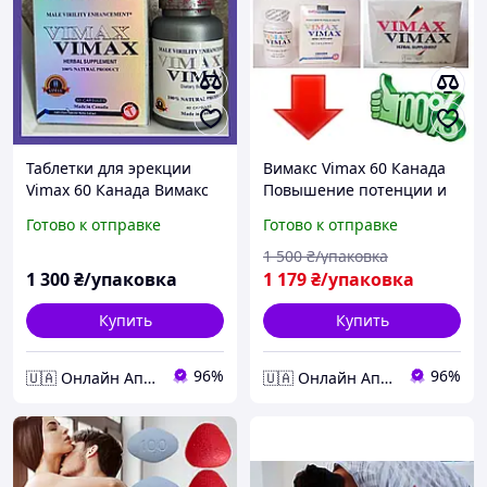
Таблетки для эрекции
Вимакс Vimax 60 Канада
Vimax 60 Канада Вимакс
Повышение потенции и
самый эффективный
эрекции Таблетки для
Готово к отправке
Готово к отправке
препарат для потенции
мужчин Потенция
без рецепта от
1 500
₴/упаковка
импотенци
1 300
₴/упаковка
1 179
₴/упаковка
Купить
Купить
96%
96%
🇺🇦 Онлайн Аптека 24/7 💙
🇺🇦 Онлайн Аптека 24/7 💙