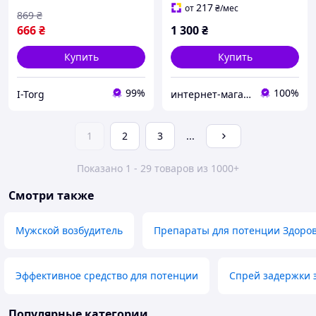
быстродействующий для
217
от
₴
/мес
869
₴
стояка
666
₴
1 300
₴
Купить
Купить
99%
100%
I-Torg
интернет-магазин ''AVS"
1
2
3
...
Показано 1 - 29 товаров из 1000+
Смотри также
Мужской возбудитель
Препараты для потенции Здоро
Эффективное средство для потенции
Спрей задержки 
Популярные категории