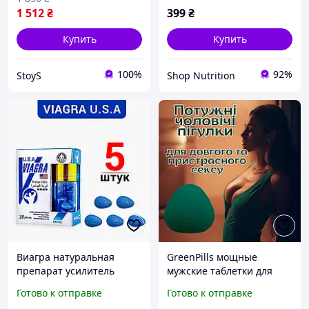
1 512
₴
399
₴
Купить
Купить
100%
92%
StoyS
Shop Nutrition
Виагра натуральная
GreenPills мощные
препарат усилитель
мужские таблетки для
потенции для мужчин
долгого секса и сильной
Готово к отправке
Готово к отправке
вызывает таблетки для
эрекции без привыкания