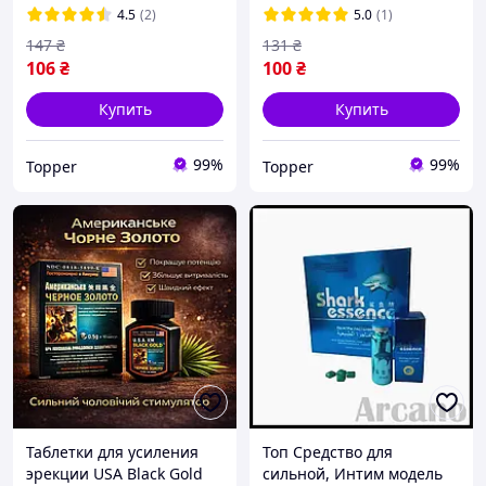
4.5
(2)
5.0
(1)
147
₴
131
₴
106
₴
100
₴
Купить
Купить
99%
99%
Topper
Topper
Таблетки для усиления
Топ Средство для
эрекции USA Black Gold
сильной, Интим модель