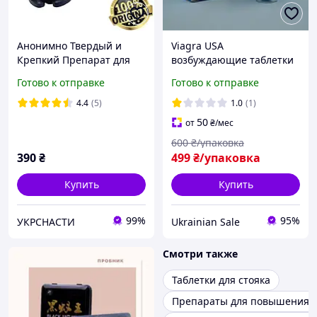
Анонимно Твердый и
Viagra USA
Крепкий Препарат для
возбуждающие таблетки
потенции, 10шт Таблетки
для потенции травяные
Готово к отправке
Готово к отправке
для эрекции (Семечка
возбуждающие
Твердый и Крепкий)
препараты для секса
4.4
(5)
1.0
(1)
эрекции Виагра 10 шт.
50
от
₴
/мес
600
₴/упаковка
390
₴
499
₴/упаковка
Купить
Купить
99%
95%
УКРСНАСТИ
Ukrainian Sale
Смотри также
Таблетки для стояка
Препараты для повышения 