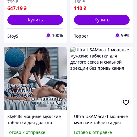
эрекции либидо
799
₴
160
₴
повышения силы 5 шт
647
.19
₴
110
₴
секса
Купить
Купить
100%
99%
StoyS
Topper
SkyPills мощные мужские
Ultra USAMaca-1 мощные
таблетки для долгого
мужские таблетки для
секса и сильной эрекции
долгого секса и сильной
Готово к отправке
Готово к отправке
без привыкания
эрекции без привыкания