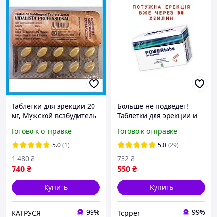
Таблетки для эрекции 20
Больше не подведет!
мг, Мужской возбудитель
Таблетки для эрекции и
в таблетках, Средство для
контроля эякуляции|
Готово к отправке
Готово к отправке
усиления эрекции,
Стойкий результат уже
Интимные игрушки
после первого приема
5.0
(1)
5.0
(29)
PowerTabs 2 капс
1 480
₴
732
₴
740
₴
550
₴
Купить
Купить
99%
99%
КАТРУСЯ
Topper