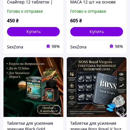
Снайпер 12 таблеток |
MACA 12 шт на основе
Таблетки для потенции
перуанской маки для
Готово к отправке
Готово к отправке
можно делить пополам
повышения либидо и
выносливости
450
₴
605
₴
Купить
Купить
98%
98%
SexZona
SexZona
Таблетки для усиления
Таблетки для усиления
эрекции Black Gold
эрекции Boss Royal V 3шт