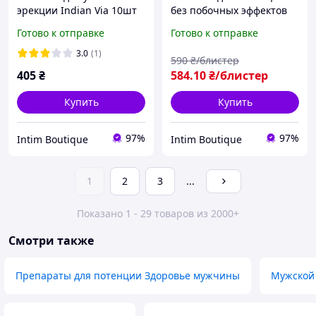
эрекции Indian Via 10шт
без побочных эффектов
натуральный мужской
на 10 таблеток, Мужское
Готово к отправке
Готово к отправке
возбудитель без
средство для эрекции
побочных эффектов и
быстродействующие в
3.0
(1)
590
₴/блистер
боли
пожилом возрасте
405
₴
584
.10
₴/блистер
Купить
Купить
97%
97%
Intim Boutique
Intim Boutique
1
2
3
...
Показано 1 - 29 товаров из 2000+
Смотри также
Препараты для потенции Здоровье мужчины
Мужской 