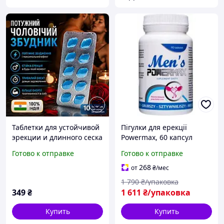
Таблетки для устойчивой
Пігулки для ерекції
эрекции и длинного сеска
Powermax, 60 капсул
M200 10 таблеток /
Готово к отправке
Готово к отправке
блистер
268
от
₴
/мес
1 790
₴/упаковка
349
₴
1 611
₴/упаковка
Купить
Купить