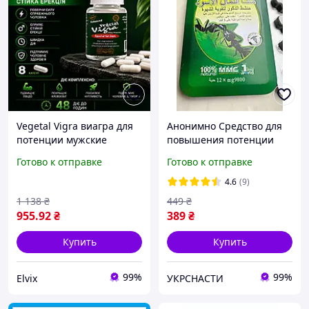
Vegetal Vigra виагра для
Анонимно Средство для
потенции мужские
повышения потенции
таблетки для эрекции и
Black Ant King
Готово к отправке
Готово к отправке
секса, 8 капсул
Королевский Черный
Муравей 12 шт Таблетки
4.6
(9)
для эрекции
1 138
₴
449
₴
955
.92
₴
389
₴
Купить
Купить
99%
99%
Elvix
УКРСНАСТИ