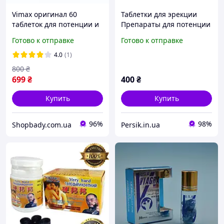
Vimax оригинал 60
Таблетки для эрекции
таблеток для потенции и
Препараты для потенции
эрекции
Австралийский кенгуру
Готово к отправке
Готово к отправке
10 таблеток
4.0
(1)
800
₴
699
₴
400
₴
Купить
Купить
96%
98%
Shopbady.com.ua
Persik.in.ua