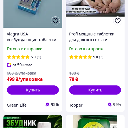
Viagra USA
Profi мощные таблетки
возбуждающие таблетки
для долгого секса и
для потенции
сильной эрекции без
Готово к отправке
Готово к отправке
возбуждающие
привыкания
препараты для секса
5.0
(1)
5.0
(3)
эрекции Виагра 10 шт
50
от
₴
/мес
оригинал
600
₴/упаковка
108
₴
499
₴/упаковка
78
₴
Купить
Купить
95%
99%
Green Life
Topper