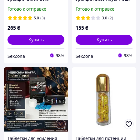
Черное Золото 8шт
мужской возбудитель для
Готово к отправке
Готово к отправке
пробник для
удлинения акта и
выносливости и
здоровья простаты
5.0
(3)
3.0
(2)
увеличения члена
265
₴
155
₴
Купить
Купить
98%
98%
SexZona
SexZona
Таблетки для усиления
Таблетки для потенции