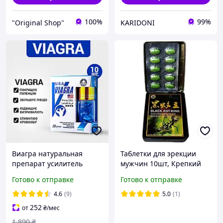
100%
99%
"Original Shop"
KARIDONI
Виагра натуральная
Таблетки для эрекции
препарат усилитель
мужчин 10шт, Крепкий
потенции для мужчин
стояк средство от
Готово к отправке
Готово к отправке
вызывает таблетки для
импотенции для
эрекции либидо
мужского здоровья,
4.6
(9)
5.0
(1)
повышения силы 10 шт
Препарат возбудитель
252
от
₴
/мес
секса
без запаха
1 890
₴