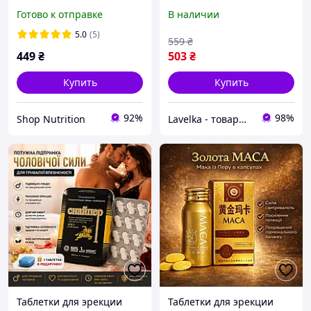
16шт мужской
эрекции Shark Essence 10
Готово к отправке
В наличии
возбудитель без
шт таблетки для мужчин
побочных эффектов и
возбуждающие для
5.0
(5)
559
₴
привыкания
лучшее
449
₴
503
₴
Купить
Купить
92%
98%
Shop Nutrition
Lavelka - товары для удовольствия
Таблетки для эрекции
Таблетки для эрекции