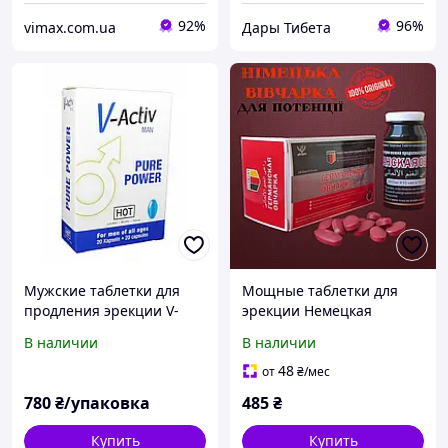
92%
96%
vimax.com.ua
Дары Тибета
Мужские таблетки для
Мощные таблетки для
продления эрекции V-
эрекции Немецкая
Activ For Men, 20 шт
овчарка 10 таблеток |
В наличии
В наличии
Мужской возбудитель
Оригинал
48
от
₴
/мес
780
₴/упаковка
485
₴
Купить
Купить