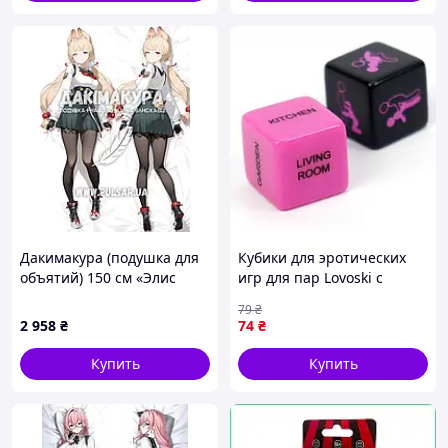
Дакимакура (подушка для
Кубики для эротических
объятий) 150 см «Элис
игр для пар Lovoski с
Таймфилд Zenless Zone
непристойными фантами
79
₴
Zero» tape 2
2 шт Розовый и Черный
2 958
₴
74
₴
Купить
Купить