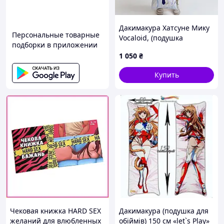
Дакимакура Хатсуне Мику
Персональные товарные
Vocaloid, (подушка
подборки в приложении
обнимашка) 100*33 см
1 050
₴
лутшая с быстрой
доставкой по Украине
Купить
Чековая книжка HARD SEX
Дакимакура (подушка для
желаний для влюбленных
обіймів) 150 см «let`s Play»