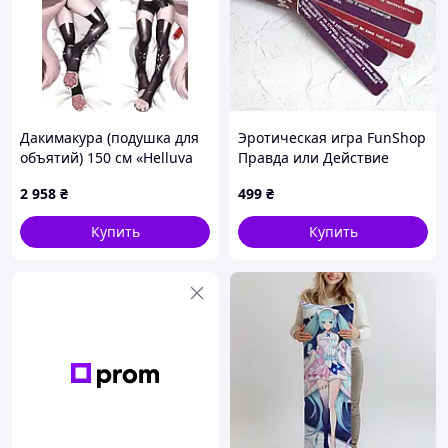
Дакимакура (подушка для
Эротическая игра FunShop
объятий) 150 см «Helluva
Правда или Действие
Boss Loona» tape 1
Камасутра (SO3528) D1-
2 958
₴
499
₴
2025
Купить
Купить