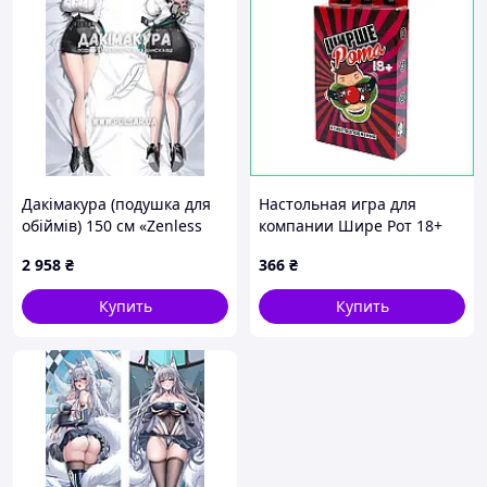
Дакімакура (подушка для
Настольная игра для
обіймів) 150 см «Zenless
компании Шире Рот 18+
Zone Zero Tsukishiro
Сладострастное
2 958
₴
366
₴
Yanagi» tape 1
дополнение на украинском
языке FGS60 премиум
Купить
Купить