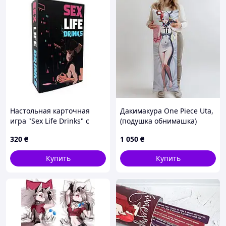
Настольная карточная
Дакимакура One Piece Uta,
игра "Sex Life Drinks" с
(подушка обнимашка)
пикантными вопросами
100*33 см лутшая с
320
₴
1 050
₴
для компании 64 карты на
быстрой доставкой по
украинском языке 18+
Украине
Купить
Купить