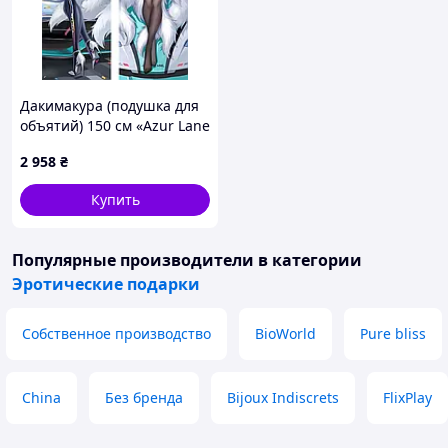
Дакимакура (подушка для
объятий) 150 см «Azur Lane
IJN Shinano» tape 5
2 958
₴
Купить
Популярные производители
в категории
Эротические подарки
Собственное производство
BioWorld
Pure bliss
China
Без бренда
Bijoux Indiscrets
FlixPlay