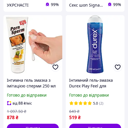
99%
99%
УКРСНАСТІ
Секс шоп Signature Import Group
Інтимна гель змазка з
Інтимний гель-змазка
імітацією сперми 250 мл
Durex Play Feel для
Лубрикант сперма
додаткового зволоження
Готово до відправки
Готово до відправки
аромат ананаса Porn
(лубрикант) 100 мл
Sperm Pineapple
(4820108005129) v
88
від
₴
/міс
5.0
(2)
1 097
.50
₴
649
₴
878
₴
519
₴