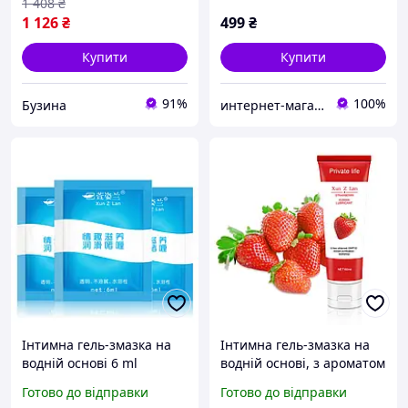
1 408
₴
1 126
₴
499
₴
Купити
Купити
91%
100%
Бузина
интернет-магазин "ВСЕ ЛУЧШЕЕ ЛЮДЯМ"
Інтимна гель-змазка на
Інтимна гель-змазка на
водній основі 6 ml
водній основі, з ароматом
(лубрикант)
полуниці 60 ml
Готово до відправки
Готово до відправки
(лубрикант)