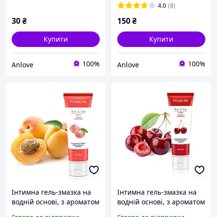
4.0
(8)
30
₴
150
₴
Купити
Купити
100%
100%
Anlove
Anlove
Інтимна гель-змазка на
Інтимна гель-змазка на
водній основі, з ароматом
водній основі, з ароматом
персика 60 ml (лубрикант)
вишні 60 ml (лубрикант)