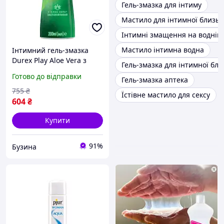
Гель-змазка для інтиму
Мастило для інтимної близьк
Інтимні змащення на водній 
Мастило інтимна водна
Інтимний гель-змазка
Durex Play Aloe Vera з
Гель-змазка для інтимної бли
алое вера лубрикант 200
Готово до відправки
Гель-змазка аптека
мл 4820108005310 pelican
755
₴
Їстівне мастило для сексу
604
₴
Купити
91%
Бузина