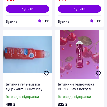
Купити
Купити
91%
91%
Бузина
Бузина
Інтимна гель-змазка
Інтимний гель-змазка
лубрикант "Durex Play
DUREX Play Cherry зі
Warrning" тривалої дії (50
смаком та ароматом
Готово до відправки
Готово до відправки
мл)
вишні (лубрикант) | 50 мл
499
₴
325
₴