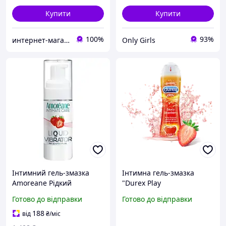
Купити
Купити
100%
93%
интернет-магазин"BIGTOPSHOP"
Only Girls
Інтимний гель-змазка
Інтимна гель-змазка
Amoreane Рідкий
"Durex Play
вібратор Strawberry з
Strawberry"/Durex Play
Готово до відправки
Готово до відправки
ароматом полуниці 30 мл
Strawberry тривалої дії
(8433345601007)
(50 мл).
188
від
₴
/міс