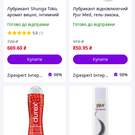
Лубрикант Shunga Toko,
Лубрикант відновлюючий
аромат вишні, інтимний
Pjur Med, гель-змазка,
гель, змазка на водній
зволожуючий інтимний
Готово до відправки
Готово до відправки
основі, 165 мл
гель, 100 мл
5.0
(1)
720
₴
915
₴
669
.60
₴
850
.95
₴
Купити
Купити
98%
98%
Zipexpert Iнтернет-магазин запчастин до побутовой технiки та iтнимних товарiв для дорослих
Zipexpert Iнтернет-магазин запчастин до побутовой технiки та iтнимних товарiв для дорослих