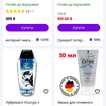
смаком та ароматом
інтимний гель 165 мл,
Готово до відправки
Готово до відправки
вишні (лубрикант), 50 мл
змазка для комфорту
5.0
(1)
720
₴
499
₴
669
.60
₴
Купити
Купити
100%
98%
интернет-магазин "ВСЕ ЛУЧШЕЕ ЛЮДЯМ"
Zipexpert Iнтернет-магазин запчастин до побутовой технiки та iтнимних товарiв для дорослих
Лубрикант Shunga з
Змазка для інтимного