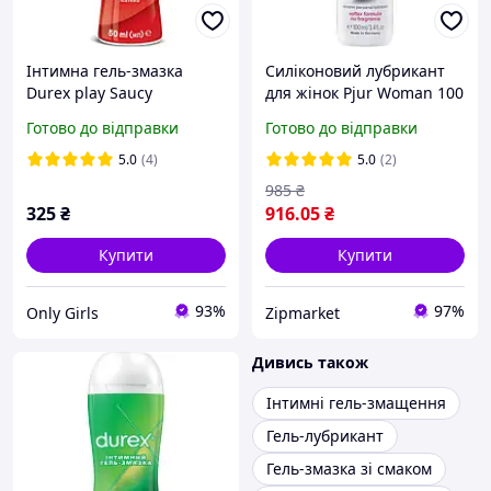
Інтимна гель-змазка
Силіконовий лубрикант
Durex play Saucy
для жінок Pjur Woman 100
strawberry 50 мл (дюрекс)
мл, інтимна змазка, гель
Готово до відправки
Готово до відправки
смак та аромат полуниці
для зволоження
(лубрикант)
5.0
(4)
5.0
(2)
985
₴
325
₴
916
.05
₴
Купити
Купити
93%
97%
Only Girls
Zipmarket
Дивись також
Інтимні гель-змащення
Гель-лубрикант
Гель-змазка зі смаком