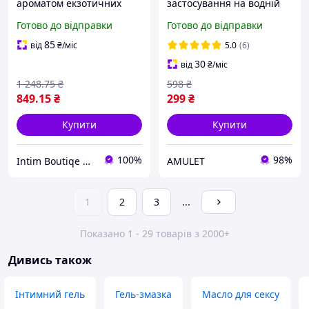
ароматом екзотичних
застосування на водній
фруктів, зволожувальний
основі Гель-змазка Just
Готово до відправки
Готово до відправки
гель-змазка, інтимна
Glide 50 мл
косметика
85
від
₴
/міс
5.0
(6)
30
від
₴
/міс
1 248
.75
₴
598
₴
849
.15
₴
299
₴
Купити
Купити
100%
98%
Intim Boutiqe 777Shop
AMULET
1
2
3
...
Показано 1 - 29 товарів з 2000+
Дивись також
Інтимний гель
Гель-змазка
Масло для сексу