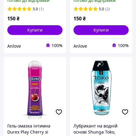
Готово до відправки
Готово до відправки
5.0
(1)
5.0
(2)
150
₴
150
₴
Купити
Купити
100%
100%
Anlove
Anlove
Гель-змазка інтимна
Лубрикант на водній
Durex Play Cherry зі
основі Shunga Toko,