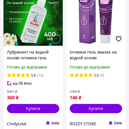
Лубрикант на водній
Інтимна гель змазка на
основі інтимна гель
водній основі
змазка без смаку та
універсальний анально
Готово до відправки
Готово до відправки
запаху мастило для сексу
вагінальний лубрикант
та іграшок унісекс 400 мл
компактний унісекс 25 мл
5.0
(13)
5.0
(3)
SiYi
36
від
₴
/міс
541
₴
194
₴
360
₴
146
₴
Купити
Купити
94%
94%
CindyLove
ROZZY STORE