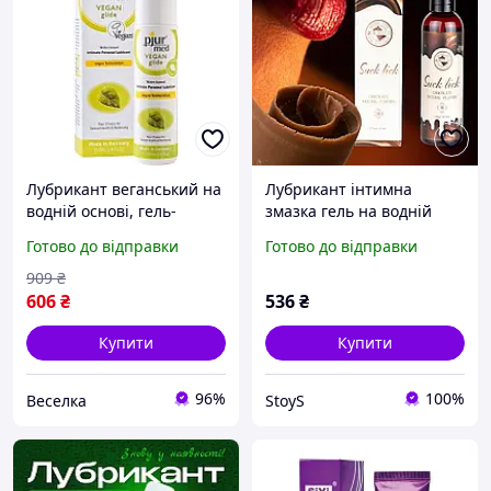
Лубрикант веганський на
Лубрикант інтимна
водній основі, гель-
змазка гель на водній
змазка Pjur Med 100 мл,
основі для орального
Готово до відправки
Готово до відправки
інтимний гель
вагінального сексу
SuckLick Chocolate 120 ml
909
₴
606
₴
536
₴
Купити
Купити
96%
100%
Веселка
StoyS