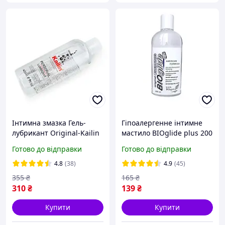
Інтимна змазка Гель-
Гіпоалергенне інтимне
лубрикант Original-Kailin
мастило BIOglide plus 200
400мл універсальний
ml БіоГлайд вагінальне
Готово до відправки
Готово до відправки
лубрикант
гель-змазка для сексу as
Egzo
4.8
(38)
4.9
(45)
355
₴
165
₴
310
₴
139
₴
Купити
Купити