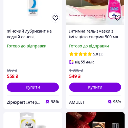
Жіночий лубрикант на
Інтимна гель-змазки з
водній основі,
імітацією сперми 500 мл
зволожуюча інтимна
Лубрикант сперма
Готово до відправки
Готово до відправки
гель-змазка для
Штучна сперма Мастило
інтенсивного ковзання,
сперма
5.0
(3)
водна змазка з доглядом
55
від
₴
/міс
600
₴
1 098
₴
558
₴
549
₴
Купити
Купити
98%
98%
Zipexpert Iнтернет-магазин запчастин до побутовой технiки та iтнимних товарiв для дорослих
AMULET