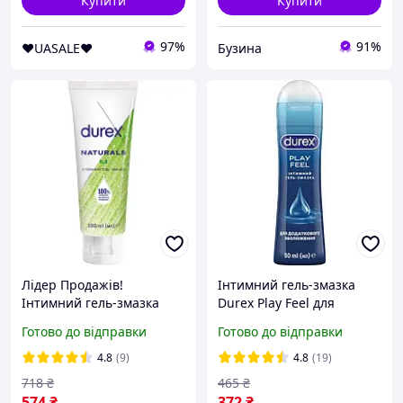
Купити
Купити
97%
91%
❤️UASALE❤️
Бузина
Лідер Продажів!
Інтимний гель-змазка
Інтимний гель-змазка
Durex Play Feel для
Durex Naturals із
додаткового зволоження
Готово до відправки
Готово до відправки
натуральних інгредієнтів
(лубрикант) 50 мл
без барвників та
(4820108005297/50384831
4.8
(9)
4.8
(19)
ароматизаторів
67113)
718
₴
465
₴
(лубрикант) 100 мл
574
₴
372
₴