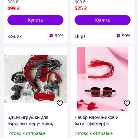
800
₴
600
₴
499
₴
525
₴
Купить
Купить
99%
99%
Кошик
Ellips
БДСМ игрушки для
Набор наручников и
взрослых наручники,
батиг (флогер) в
батиг, кляп (12 элементов)
страстном красном цвете
Готово к отправке
Готово к отправке