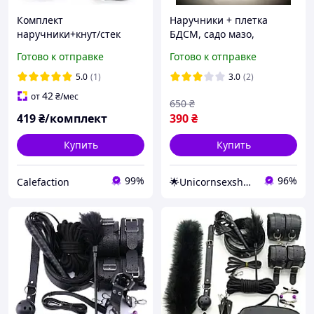
Комплект
Наручники + плетка
наручники+кнут/стек
БДСМ, садо мазо,
ролевые игры, интимные
Готово к отправке
Готово к отправке
игрушки
5.0
(1)
3.0
(2)
42
от
₴
/мес
650
₴
419
₴/комплект
390
₴
Купить
Купить
99%
96%
Calefaction
🌟Unicornsexshop🌟получи🎁, пиши в заказе "хочу 🎁"