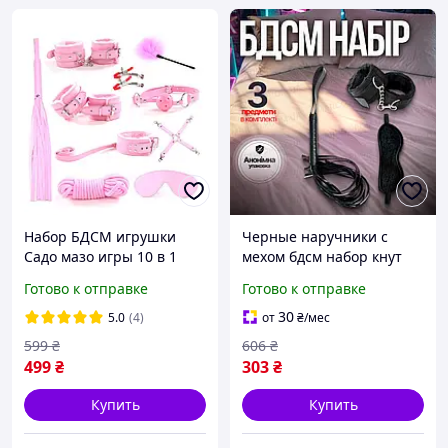
Набор БДСМ игрушки
Черные наручники с
Садо мазо игры 10 в 1
мехом бдсм набор кнут
BDSM плетка, кляп,
наручники маска
Готово к отправке
Готово к отправке
веревка, наручники,
эротические наборы для
маска, ошейник Розовый
секса
30
5.0
(4)
от
₴
/мес
Ellips
599
₴
606
₴
499
₴
303
₴
Купить
Купить