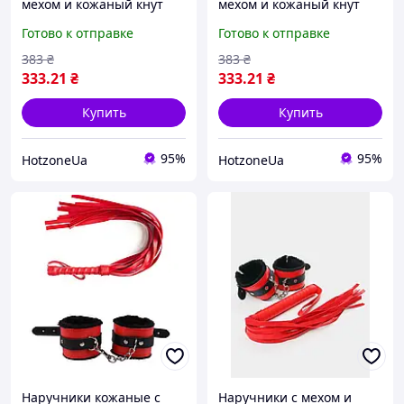
мехом и кожаный кнут
мехом и кожаный кнут
набор для бдсм
набор для бдсм
Готово к отправке
Готово к отправке
эротических игор
эротических игор
розовый
фиолетовый
383
₴
383
₴
333
.21
₴
333
.21
₴
Купить
Купить
95%
95%
HotzoneUa
HotzoneUa
Наручники кожаные с
Наручники с мехом и