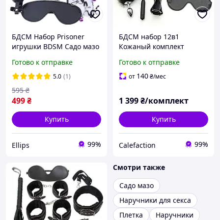
БДСМ Набор Prisoner
БДСМ набор 12в1
игрушки BDSM Садо мазо
Кожаный комплект
игры 10 в 1 , кляп,
Ошейник, наручники,
Готово к отправке
Готово к отправке
наручники, ошейник
плеть, зажимы для
Черный Ellips
сосков, верёвка
140
5.0
(1)
от
₴
/мес
595
₴
499
₴
1 399
₴/комплект
Купить
Купить
99%
99%
Ellips
Calefaction
Смотри также
Садо мазо
Наручники для секса
Плетка
Наручники