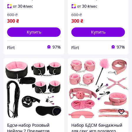
плеткой и маской на
секса плетка и маска на
глаза
глаза
30
30
от
₴
/мес
от
₴
/мес
600
₴
600
₴
300
₴
300
₴
Купить
Купить
97%
97%
Flirt
Flirt
Бдсм-набор Розовый
Набор БДСМ бандажный
Нейлон 7 Предметов
для секс игр розового