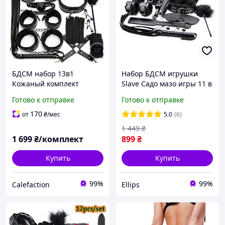
БДСМ набор 13в1
Набор БДСМ игрушки
Кожаный комплект
Slave Садо мазо игры 11 в
Ошейник, наручники,
1 BDSM плетка,
Готово к отправке
Готово к отправке
плеть, зажимы для
наручники, маска,
сосков, верёвка
ошейник, кляп Flirt
170
от
₴
/мес
5.0
(6)
1 449
₴
1 699
₴/комплект
899
₴
Купить
Купить
99%
99%
Calefaction
Ellips