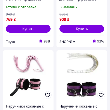
Маска Кляп Наручники
цвета кляп, ошейник,
Готово к отправке
В наличии
Ошейник С Поводком
наручники, фиксаторы,
Зажимы Поножи
плетка, зажимы
948
₴
950
₴
Кожаный Кнут Денвер
769
₴
900
₴
Бдсм-набір Рожевий
Купить
Купить
98%
93%
Toyvo
SHOPNIM
Наручники кожаные с
Наручники кожаные с