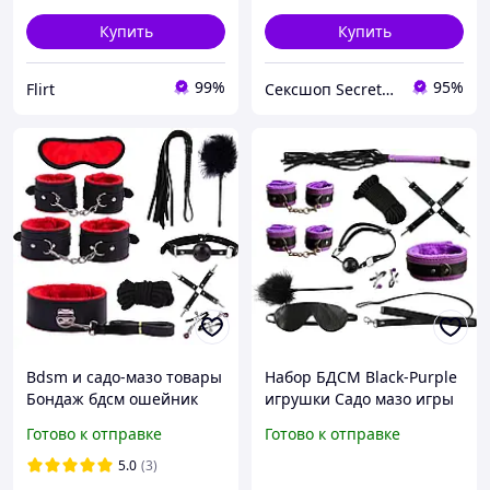
Купить
Купить
99%
95%
Flirt
Сексшоп Secrettoys
Bdsm и садо-мазо товары
Набор БДСМ Black-Purple
Бондаж бдсм ошейник
игрушки Садо мазо игры
наручники Бдсм плеть
10 в 1 BDSM плетка, кляп,
Готово к отправке
Готово к отправке
Бдсм маска на глаза 10
веревка, наручники
аксессуаров
intimochka69
5.0
(3)