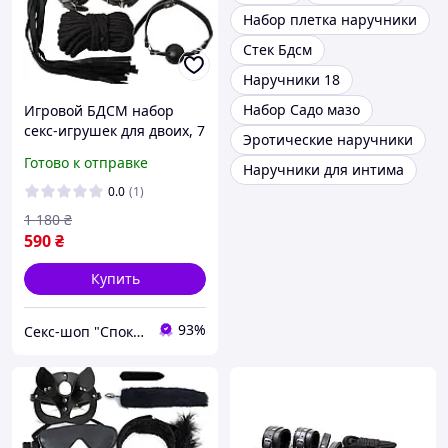
Набор плетка наручники
Стек Бдсм
Наручники 18
Набор Садо мазо
Игровой БДСМ набор
секс-игрушек для двоих, 7
Эротические наручники
предметов плетка,
Готово к отправке
Наручники для интима
наручники, кляп, маска,
ошейник, веревка Black
0.0
(1)
1 180
₴
590
₴
Купить
93%
Секс-шоп "Спокуса"