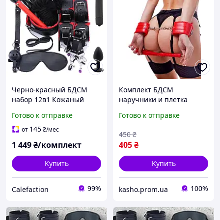
Черно-красный БДСМ
Комплект БДСМ
набор 12в1 Кожаный
наручники и плетка
комплект Ошейник,
набор красный
Готово к отправке
Готово к отправке
наручники, плеть,
зажимы для сосков,
145
от
₴
/мес
450
₴
верёвка
1 449
₴/комплект
405
₴
Купить
Купить
99%
100%
Calefaction
kasho.prom.ua