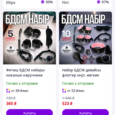
99%
97%
Ellips
Flirt
Фетиш БДСМ наборы
Набор БДСМ девайсы
кожаные наручники
флоггер кнут, мягкие
плеть БДСМ и дышащий
наручники для рук и ног
Готово к отправке
Готово к отправке
кляп шарик для
ошейник с кляпом и
начинающих и опытных
зажимы для сосков
36
52
от
₴
/мес
от
₴
/мес
730
₴
1 046
₴
365
₴
523
₴
Купить
Купить