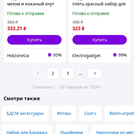
мехом и кожаный кнут
плеть красный набор для
набор для бдсм
бдсм ролевых игр садо
Готово к отправке
Готово к отправке
эротических игор
мазо фетиш bdsm
красный
383
₴
380
₴
333
.21
₴
323
₴
Купить
Купить
95%
99%
HotzoneUa
Electrogadget
1
2
3
...
Показано 1 - 29 товаров из 1000+
Смотри также
БДСМ аксессуары
Фетиш
Скотч
Bdsm-атриб
Набор для Бондажа
Ошейники
Наручники из мяг