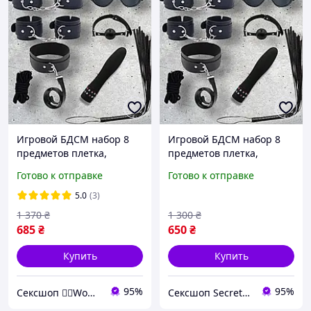
Игровой БДСМ набор 8
Игровой БДСМ набор 8
предметов плетка,
предметов плетка,
наручники, кляп, маска,
наручники, кляп, маска,
Готово к отправке
Готово к отправке
ошейник, вибратор
ошейник, вибратор
Black&Red
5.0
(3)
1 370
₴
1 300
₴
685
₴
650
₴
Купить
Купить
95%
95%
Сексшоп ❤️‍🔥Wowsextoys❤️‍🔥
Сексшоп Secrettoys