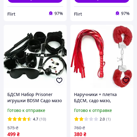
97%
97%
Flirt
Flirt
БДСМ Набор Prisoner
Наручники + плетка
игрушки BDSM Садо мазо
БДСМ, садо мазо,
игры 10 в 1 , кляп,
ролевые игры, интимные
Готово к отправке
Готово к отправке
наручники, ошейник
игрушки
Черный Flirt
4.7
(10)
2.0
(1)
575
₴
760
₴
499
₴
380
₴