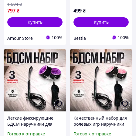
1 594
₴
797
₴
499
₴
Купить
Купить
100%
100%
Amour Store
Bestia
Легкие фиксирующие
Качественный набор для
БДСМ наручники для
ролевых игр наручники
ролевых игр в наборе с
фиксаторы на руки для
Готово к отправке
Готово к отправке