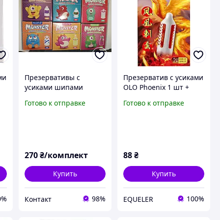
ми
Презервативы с
Презерватив с усиками
усиками шипами
OLO Phoenix 1 шт +
шариками усами
шарик презервативы с
Готово к отправке
Готово к отправке
Monster Recare 10 штук
шипами
в картонных коробках
2030 год Есть опт
270
₴/комплект
88
₴
Купить
Купить
0%
98%
100%
Контакт
EQUELER