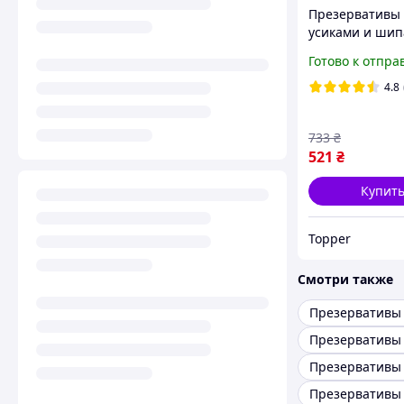
Презервативы 
усиками и ши
Оригинал Под
Готово к отпра
незабываемую 
4.8
733
₴
521
₴
Купит
Topper
Смотри также