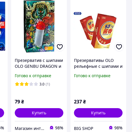
Презерватив с шипами
Презервативы OLO
OLO GENBU DRAGON и
рельефные с шипами и
с удлиняющим
точками,
Готово к отправке
Готово к отправке
шариком
разогревающий
эффект, водная смазка
3.0
(1)
с гиалуроновой
кислотой, натуральный
79
₴
237
₴
латекс 10ш
Купить
Купить
6%
98%
98%
Магазин интимных товаров "WeLove"
BIG SHOP