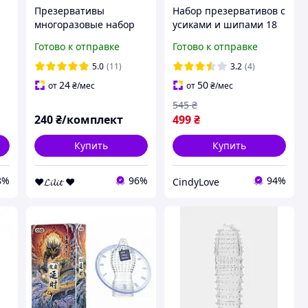
Презервативы
Набор презервативов с
многоразовые набор
усиками и шипами 18
из 5 штук насадка на
шт презервативы
Готово к отправке
Готово к отправке
а
пенис член
разнообразные с
презерватив секс с
дополнительной
5.0
(11)
3.2
(4)
усами шипы усы Есть
стимуляцией
24
50
от
₴
/мес
от
₴
/мес
опт
пупырышки
545
₴
240
₴/комплект
499
₴
Купить
Купить
8%
96%
94%
❤𝓛𝓲𝓵𝓲𝓽 ❤
CindyLove