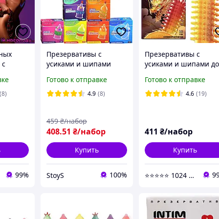
ных
Презервативы с
Презервативы с
 с
усиками и шипами
усиками и шипами д
ами для
пупырышками тонкие
2029 года - 10 шт.
вке
Готово к отправке
Готово к отправке
муляции
эластичные премиум
качество Recare
(8)
4.9
(8)
4.6
(19)
459
₴/набор
408
.51
₴/набор
411
₴/набор
ь
Купить
Купить
99%
100%
9
StoyS
⭐⭐⭐⭐⭐ 1024 - Быстрая отправка в день заказа