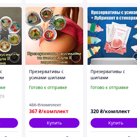
с
Презервативы с
Презервативы с
ми
усиками шипами
шипами
шариками
вке
Готово к отправке
Готово к отправке
 +
пупырышками +
-6шт
Подарок Набор-5шт
(1)
й оргазм
Удиви Ее! Яркий оргазм
486
₴/комплект
обеспечен!
367
₴/комплект
320
₴/комплект
ь
Купить
Купить