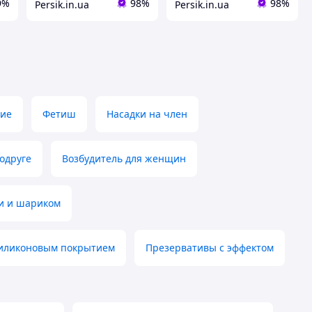
9%
98%
98%
Persik.in.ua
Persik.in.ua
кие
Фетиш
Насадки на член
одруге
Возбудитель для женщин
ми и шариком
силиконовым покрытием
Презервативы с эффектом