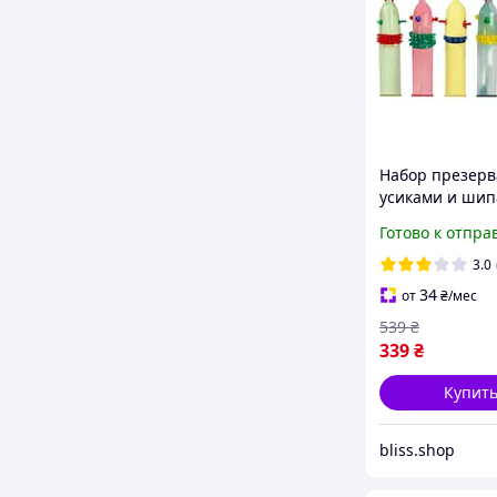
Набор презерв
усиками и шип
шт презерват
Готово к отпра
разнообразны
необычные с
3.0
дополнительн
34
от
₴
/мес
стимуляцией
539
₴
339
₴
Купит
bliss.shop