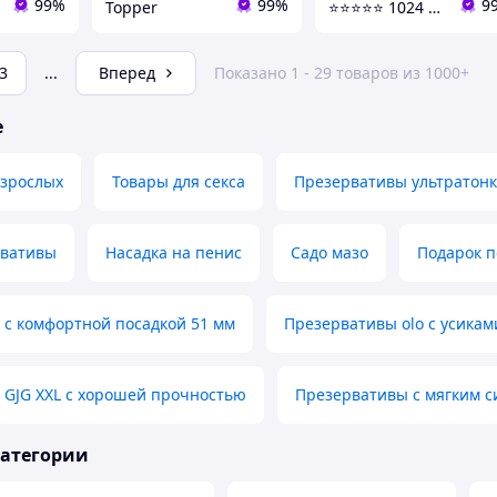
99%
99%
9
Topper
⭐⭐⭐⭐⭐ 1024 - Быстрая отправка в день заказа
3
...
Вперед
Показано 1 - 29 товаров из 1000+
е
взрослых
Товары для секса
Презервативы ультратон
рвативы
Насадка на пенис
Садо мазо
Подарок п
 с комфортной посадкой 51 мм
Презервативы olo с усика
 GJG XXL с хорошей прочностью
Презервативы с мягким 
категории