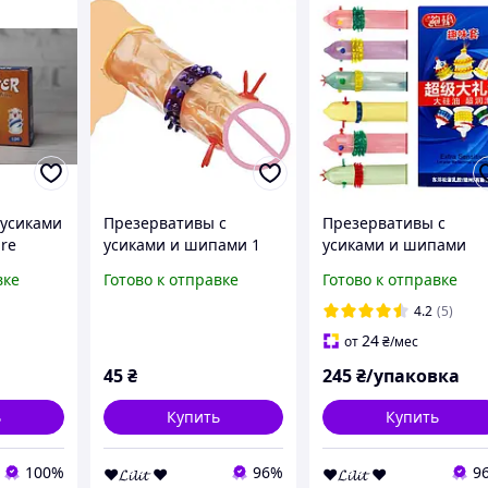
 усиками
Презервативы с
Презервативы с
re
усиками и шипами 1
усиками и шипами
lue Zib
шт
Extra Sensitive 6 шт
вке
Готово к отправке
Готово к отправке
4.2
(5)
24
от
₴
/мес
45
₴
245
₴/упаковка
ь
Купить
Купить
100%
96%
9
❤𝓛𝓲𝓵𝓲𝓽 ❤
❤𝓛𝓲𝓵𝓲𝓽 ❤