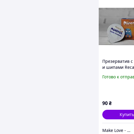
Презерватив с
и шипами Reca
MONSTER Red+B
Готово к отпра
1шт
90
₴
Купит
Make Love - интим бутик