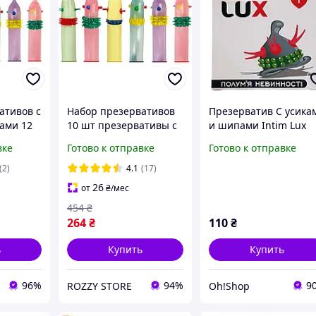
ативов с
Набор презервативов
Презерватив С усика
ами 12
10 шт презервативы с
и шипами Intim Lux
ивы
усиками и шипами
Полум'я невинності
вке
Готово к отправке
Готово к отправке
е
разнообразные
необычные с
(2)
4.1
(17)
ой
дополнительной
26
от
₴
/мес
стимуляцией
454
₴
264
₴
110
₴
ь
Купить
Купить
96%
94%
9
ROZZY STORE
Oh!Shop