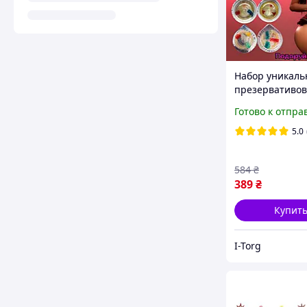
Набор уникаль
презервативов
усиками и шип
Готово к отпра
усиленной сти
девушки
5.0
584
₴
389
₴
Купит
I-Torg