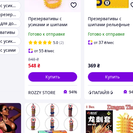
Презервативы с усиками отзывы
Шипованные презервативы
Презервативы с
Презервативы с
Презервативы для долгого секса
усиками и шипами
шипами рельефные
набор презервативов
ONE Super Studs 3
рвативы
Готово к отправке
Готово к отправке
разнообразные
штуки Talla
Презервативы с усиками аптека
необычные с
37
5.0
(2)
от
₴
/мес
дополнительной
с усами
55
от
₴
/мес
стимуляцией 20 шт
848
₴
548
₴
369
₴
Купить
Купить
94%
9
ROZZY STORE
🥭ПАПАЙЯ🥭