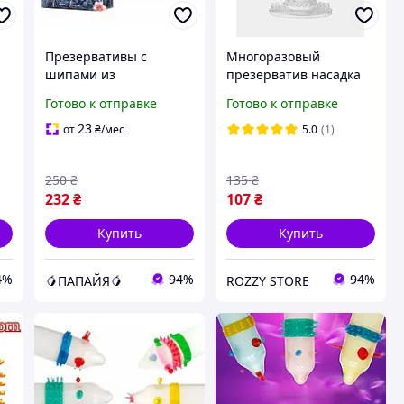
Презервативы с
Многоразовый
шипами из
презерватив насадка
гипоаллергенного
силиконовая
Готово к отправке
Готово к отправке
латекса с
рельефная с шипами и
пролонгирующим
усиками продление
23
от
₴
/мес
5.0
(1)
эффектом Olo Dragon
полового акта
10 штук AllInOne -
прозрачный
250
₴
135
₴
market-without-queues-
232
₴
107
₴
Купить
Купить
4%
94%
94%
🥭ПАПАЙЯ🥭
ROZZY STORE