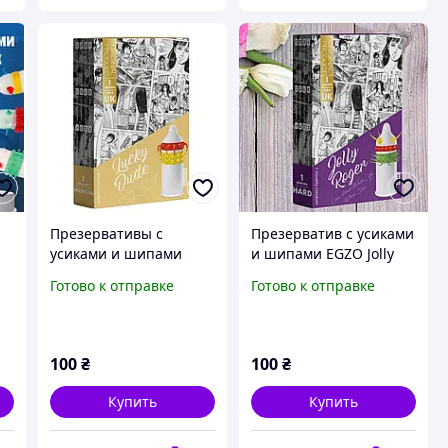
Презервативы с
Презерватив с усиками
усиками и шипами
и шипами EGZO Jolly
EGZO Lucky Dude
Roger 1 шт. (новый
Готово к отправке
Готово к отправке
дизайн)
100
₴
100
₴
Купить
Купить