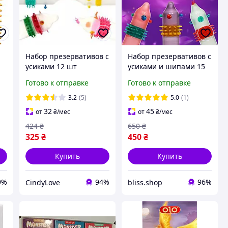
Набор презервативов с
Набор презервативов с
о
усиками 12 шт
усиками и шипами 15
презервативы с
шт презервативы
Готово к отправке
Готово к отправке
шипами
разнообразные
разнообразные
необычные с
3.2
(5)
5.0
(1)
необычные
дополнительной
32
45
от
₴
/мес
от
₴
/мес
дополнительная
стимуляцией
424
₴
650
₴
стимуляция
325
₴
450
₴
Купить
Купить
9%
94%
96%
CindyLove
bliss.shop