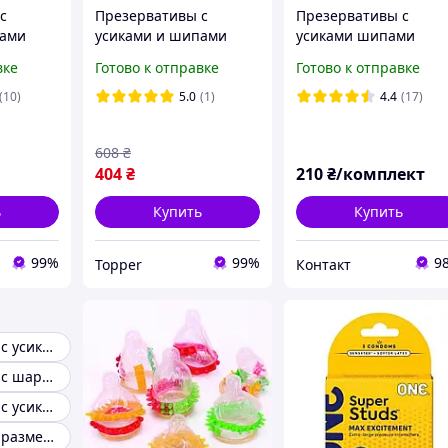
с
Презервативы с
Презервативы с
пами
усиками и шипами
усиками шипами
ари
Оригинал Для ее
шариками усами 10
вке
Готово к отправке
Готово к отправке
ночь!
удовольствия!
штук Лучшая цена н
опт !
(10)
5.0
(1)
4.4
(17)
608
₴
404
₴
210
₴/комплект
ь
Купить
Купить
99%
99%
9
Topper
Контакт
Презервативы с усиками
Презервативы с шариками
Презервативы с усиками и шипами
Презервативы размера s