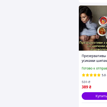
Презервативы 
усиками шипа
шариками
Готово к отпра
пупырышками
Подарок Набор
5.0
Удиви Ее! Ярки
531
₴
обеспечен!
389
₴
Купит