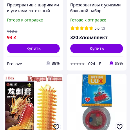
Презерватив с шариками
Презервативы с усиками
и усиками латексный
большой набор
прозрачного цвета Intim
Готово к отправке
Готово к отправке
lux Искуситель 1 штука
Talla
5.0
(2)
110
₴
93
₴
320
₴/комплект
Купить
Купить
88%
99%
ProLove
⭐⭐⭐⭐⭐ 1024 - Быстрая отправка в день заказа