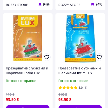
94%
94%
ROZZY STORE
ROZZY STORE
Презерватив с усиками и
Презерватив с усиками и
шариками Intim Lux
шариками Intim Lux
Искуситель латексный
Сладкое желание
Готово к отправке
Готово к отправке
(цена за упаковку, 1 шт.)
латексный (цена за пачку,
Интим-магазин игрушки
1 шт.)
5.0
(1)
смазки
110
₴
110
₴
93
.50
₴
93
.50
₴