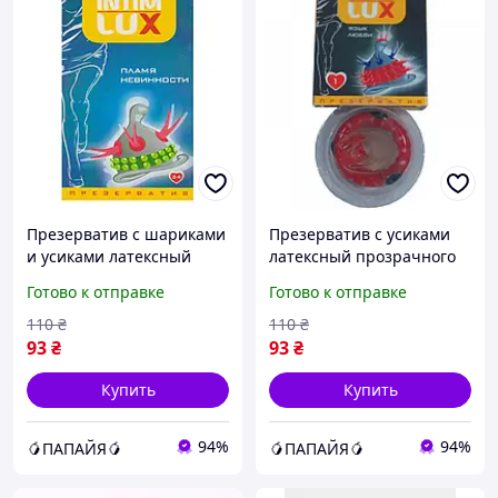
Презерватив с шариками
Презерватив с усиками
и усиками латексный
латексный прозрачного
прозрачного цвета Intim
цвета Intim lux Язык
Готово к отправке
Готово к отправке
lux Luxe еxclusive Пламя
любви 1 штука ErMax
невинности 1 штука
110
₴
110
₴
Nomax
93
₴
93
₴
Купить
Купить
94%
94%
🥭ПАПАЙЯ🥭
🥭ПАПАЙЯ🥭