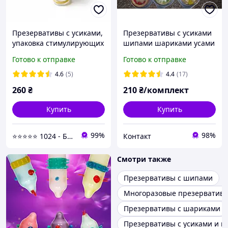
Презервативы с усиками,
Презервативы с усиками
упаковка стимулирующих
шипами шариками усами
презервативов
10 штук Лучшая цена на
Готово к отправке
Готово к отправке
опт !
4.6
(5)
4.4
(17)
260
₴
210
₴/комплект
Купить
Купить
99%
98%
⭐⭐⭐⭐⭐ 1024 - Быстрая отправка в день заказа
Контакт
Смотри также
Презервативы с шипами
Многоразовые презерватив
Презервативы с шариками
Презервативы с усиками и 