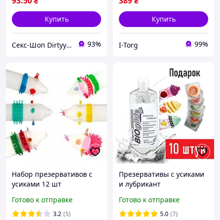
93
.50
₴
389
₴
Купить
Купить
93%
99%
Секс-Шоп Dirtyyy - Включи любовь!
I-Torg
Набор презервативов с
Презервативы с усиками
усиками 12 шт
и лубрикант
презервативы с шипами
Готово к отправке
Готово к отправке
разнообразные
необычные
3.2
(5)
5.0
(7)