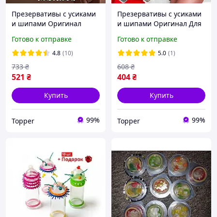
Презервативы с усиками
Презервативы с усиками
и шипами Оригинал
и шипами Оригинал Для
Подари незабываемую
ее удовольствия!
Готово к отправке
Готово к отправке
ночь!
4.8
(10)
5.0
(1)
733
₴
608
₴
521
₴
404
₴
Купить
Купить
99%
99%
Topper
Topper