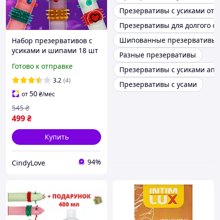
Презервативы с усиками от
Презервативы для долгого се
Шипованные презервативы
Набор презервативов с
усиками и шипами 18 шт
Разные презервативы
презервативы
Готово к отправке
Презервативы с усиками апт
разнообразные с
дополнительной
3.2
(4)
Презервативы с усами
стимуляцией пупырышки
50
от
₴
/мес
545
₴
499
₴
Купить
94%
CindyLove