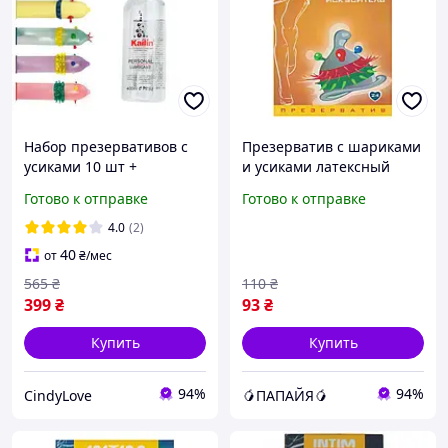
Набор презервативов с
Презерватив с шариками
усиками 10 шт +
и усиками латексный
лубрикант 400мл
прозрачного цвета Intim
Готово к отправке
Готово к отправке
lux Искуситель 1 штука
Папайя
4.0
(2)
40
от
₴
/мес
565
₴
110
₴
399
₴
93
₴
Купить
Купить
94%
94%
CindyLove
🥭ПАПАЙЯ🥭