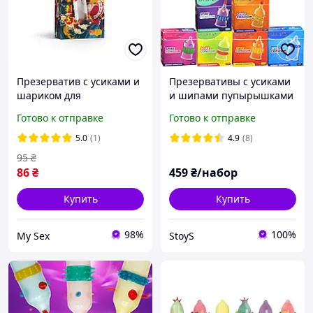
Презерватив с усиками и
Презервативы с усиками
шариком для
и шипами пупырышками
дополнительной
тонкие эластичные
Готово к отправке
Готово к отправке
стимуляции OLO Taotie с
премиум качество Recare
силиконовой смазкой 1
5.0
(1)
4.9
(8)
шт.
95
₴
86
₴
459
₴/набор
Купить
Купить
98%
100%
My Sex
StoyS