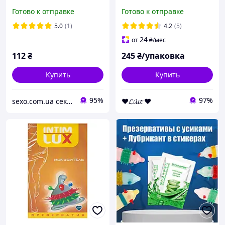
6 шт
Готово к отправке
Готово к отправке
5.0
(1)
4.2
(5)
24
от
₴
/мес
112
₴
245
₴/упаковка
Купить
Купить
95%
97%
sexo.com.ua секс-шоп интернет-магазин
❤𝓛𝓲𝓵𝓲𝓽 ❤