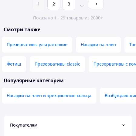
1
2
3
...
Показано 1 - 29 товаров из 2000+
Смотри также
Презервативы ультратонкие
Насадки на член
То
Фетиш
Презервативы classic
Презервативы с ко
Популярные категории
Насадки на член и эрекционные кольца
Возбуждающие
Покупателям