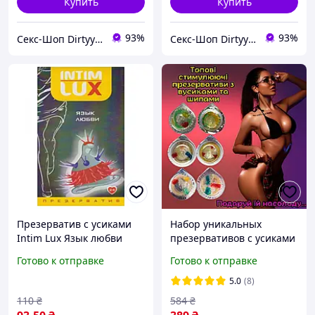
Купить
Купить
93%
93%
Секс-Шоп Dirtyyy - Включи любовь!
Секс-Шоп Dirtyyy - Включи любовь!
Презерватив с усиками
Набор уникальных
Intim Lux Язык любви
презервативов с усиками
латексный (цена за пачку,
и шипами для усиленной
Готово к отправке
Готово к отправке
1 шт.)
стимуляции девушки
5.0
(8)
110
₴
584
₴