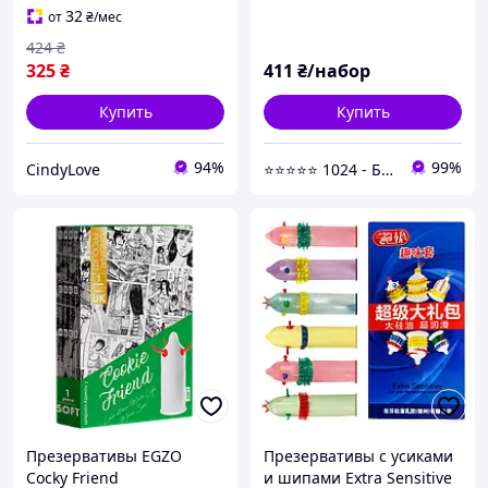
дополнительная
32
от
₴
/мес
стимуляция
424
₴
325
₴
411
₴/набор
Купить
Купить
94%
99%
CindyLove
⭐⭐⭐⭐⭐ 1024 - Быстрая отправка в день заказа
Презервативы EGZO
Презервативы с усиками
Cocky Friend
и шипами Extra Sensitive