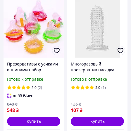
Презервативы с усиками
Многоразовый
и шипами набор
презерватив насадка
презервативов
силиконовая рельефная с
Готово к отправке
Готово к отправке
разнообразные
шипами и усиками
необычные с
продление полового акта
5.0
(2)
5.0
(1)
дополнительной
прозрачный
55
от
₴
/мес
стимуляцией 20 шт
848
₴
135
₴
548
₴
107
₴
Купить
Купить