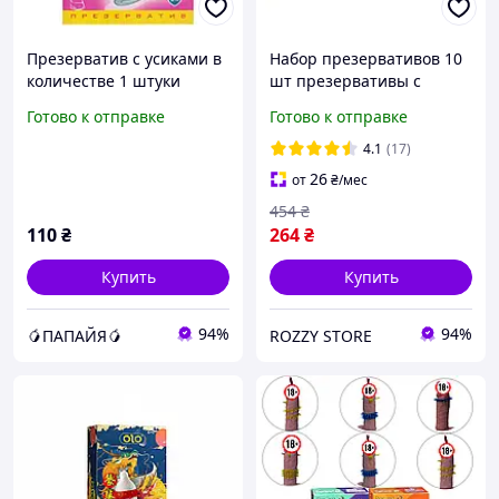
Презерватив с усиками в
Набор презервативов 10
количестве 1 штуки
шт презервативы с
Loveshop Intim Lux Talla
усиками и шипами
Готово к отправке
Готово к отправке
разнообразные
необычные с
4.1
(17)
дополнительной
26
от
₴
/мес
стимуляцией
454
₴
110
₴
264
₴
Купить
Купить
94%
94%
🥭ПАПАЙЯ🥭
ROZZY STORE