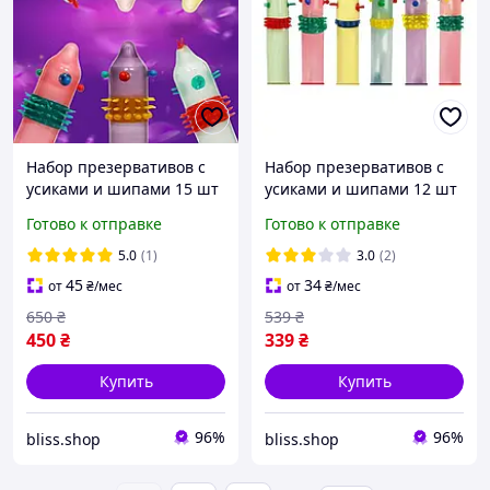
Набор презервативов с
Набор презервативов с
усиками и шипами 15 шт
усиками и шипами 12 шт
презервативы
презервативы
Готово к отправке
Готово к отправке
разнообразные
разнообразные
необычные с
необычные с
5.0
(1)
3.0
(2)
дополнительной
дополнительной
45
34
от
₴
/мес
от
₴
/мес
стимуляцией
стимуляцией
650
₴
539
₴
450
₴
339
₴
Купить
Купить
96%
96%
bliss.shop
bliss.shop